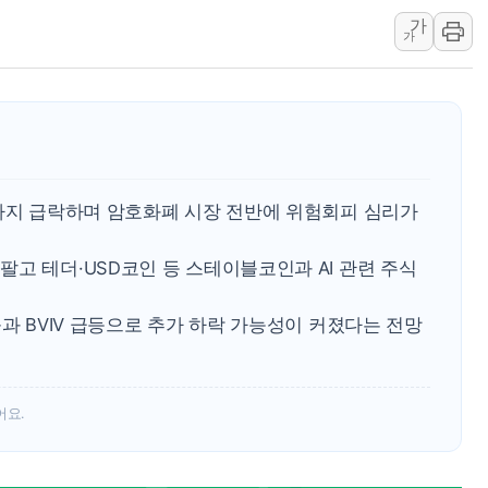
가
[사진] 빈살만과 에르도안의 만남
가
이란와이어 "이란 최고지도자 위독…곧 사망
남동발전, 해남군에 국내 최대 규모 400MW 
[인도증시] 중동 불안 속 유가 상승에 소폭 하락
황희 '폐버스 청년주택' SNS 글 역풍에 "정
폭염 누그러지고 가뭄 숙지나...경북동해안권 8
러까지 급락하며 암호화폐 시장 전반에 위험회피 심리가
사우디·튀르키예·파키스탄, '공동방위협정' 
신길동 신축도 3.3㎡당 7250만원…써밋 클라
고 테더·USD코인 등 스테이블코인과 AI 관련 주식
용산공원·그린벨트로 또 충돌…반복되는 국토부
출과 BVIV 급등으로 추가 하락 가능성이 커졌다는 전망
어요.