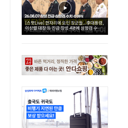
[스팟Live] 한자리에 모인 장군들...李대통령,
이상렬 대장 등 진급 장성 4명에 삼정검 수치
직접 수여｜26.08.07 장성 진급·삼정검 수치
수여식