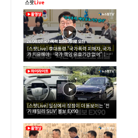
스팟
Live
[스팟Live] 李대통령 "국가폭력 피해자, 국가
가 치유해야…국가 책임 유효기간 없어"｜
26.08.07 국가폭력 피해자 위로 오찬
[스팟Live] 일상에서 장점이 더 돋보이는 '전
기 패밀리 SUV' 볼보 EX90