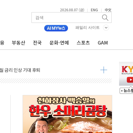
2026.08.07 (금)
ENG
中文
|
|
패밀리 사이트
금융
부동산
전국
문화·연예
스포츠
GAM
용 쇼크에 반도체주 '활짝'
우려 후퇴…나스닥 선물 1%대 상승
…9월 금리 인상 기대 후퇴
체결
라우드플레어·태양광주↑ VS 트레이드데스크·웬디스↓
종자 7359명 끝까지 찾겠다"
 톤 낮춰
항시 '시끌'
름…수도권 집중 완화 전환점"
 주재… "전폭적 공급 확대·속도전 총력"
…美 태양광주 급등