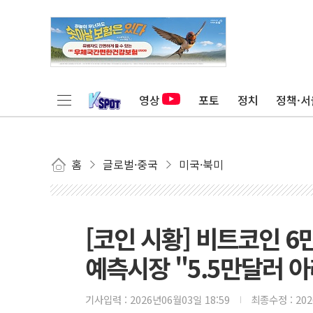
영상
포토
정치
정책·서
홈
글로벌·중국
미국·북미
[코인 시황] 비트코인 6
예측시장 "5.5만달러 아
기사입력 :
2026년06월03일 18:59
최종수정 :
20