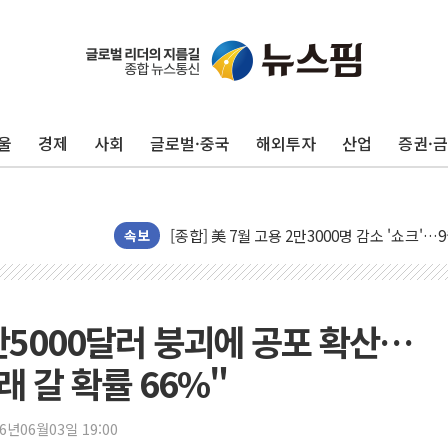
울
경제
사회
글로벌·중국
해외투자
산업
증권·
[AI MY 뉴스] 뉴욕 반도체주 프리뷰...美 고
뉴욕증시 프리뷰, 美 고용 쇼크에 금리 인상 
[종합] 美 7월 고용 2만3000명 감소 '쇼크'
[사진] 이슬람 수니파 3개국, 공동방위협정 
속보
뉴욕증시 개장 전 특징주...아틀라시안·클
보훈부, 미 DPAA와 MOU… "6·25 미군 실
트럼프 "금리 내려야"…파월 때와 달리 워시엔
만5000달러 붕괴에 공포 확산…
특정 정치인 측근 포항시 정책특보 내정설...포
래 갈 확률 66%"
李 "해남 태양광, 대한민국 다음 100년 밑거
李 대통령, '6시간 마라톤 부동산 2차 회의'
26년06월03일 19:00
트럼프, 中 겨냥 폴리실리콘 관세 15% 부과