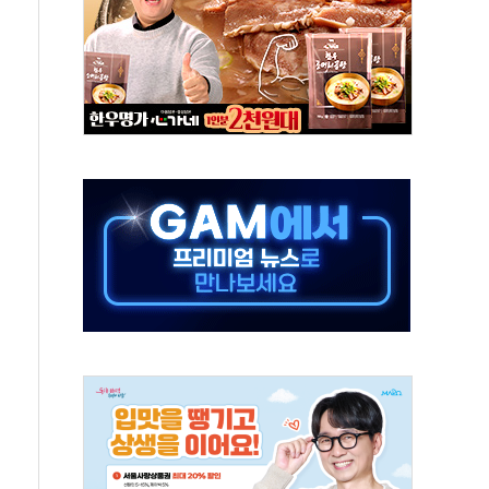
해도 놀랍지 않아"
태양광 착공…여의도 1.6배 규모
...금융주 낙폭 커
부정책 아냐" 해명
~9일 최대 100mm 호우
체결… 수니파 국가들의 새 안보 협력 구도
비온 59㎡ 18억원대
-서울시 '정책 엇박자'