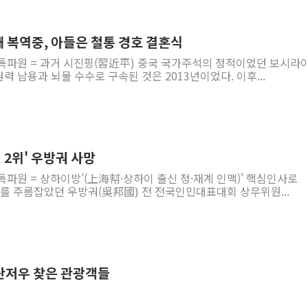
 복역중, 아들은 철통 경호 결혼식
 특파원 = 과거 시진핑(習近平) 중국 국가주석의 정적이었던 보시라
력 남용과 뇌물 수수로 구속된 것은 2013년이었다. 이후...
 2위' 우방궈 사망
특파원 = 상하이방'(上海幇·상하이 출신 정·재계 인맥)' 핵심인사로
계를 주름잡았던 우방궈(吳邦國) 전 전국인민대표대회 상무위원...
 란저우 찾은 관광객들