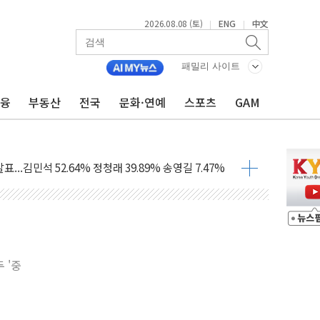
2026.08.08 (토)
ENG
中文
|
|
패밀리 사이트
금융
부동산
전국
문화·연예
스포츠
GAM
과 발표...김민석 47.75% 정청래 42.08%
표...김민석 45.09% 정청래 43.27% 송영길 11.63%
표...김민석 52.64% 정청래 39.89% 송영길 7.47%
0~8.14)
…공습 한계·탄약 부족 현실화
50㎜ 폭우…강원 동해안 강한 비 이어져
 환경미화원 수거차에 치여 사망
동…60대 남성 2명 숨져
 '중
보는 일 없게"…'결혼 페널티' 22개 과제 손본다
터보트 전복…1명 사망·1명 실종
의 날 참석..."국제적 시민 연대로 목소리 내야"