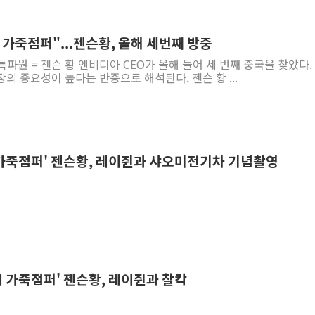
인천 선재도 갯벌서 해루질 중
인천서 말다툼 중 어머니 흉기
 가죽점퍼"...젠슨황, 올해 세번째 방중
'화합' 꺼낸 김민석에 '뻔뻔
특파원 = 젠슨 황 엔비디아 CEO가 올해 들어 세 번째 중국을 찾았다.
의 중요성이 높다는 반증으로 해석된다. 젠슨 황 ...
李대통령, ISA 개편 재검토 
동해중부 전 해상 풍랑주의보…
연일 폭염에 온열질환 사망 
中 전방위 아파트 부양, 수도
염 가죽점퍼' 젠슨황, 레이쥔과 샤오미전기차 기념촬영
인제 용대리 계곡서 수위 상
동해시, 11~14일 '별똥별
에 가죽점퍼' 젠슨황, 레이쥔과 찰칵