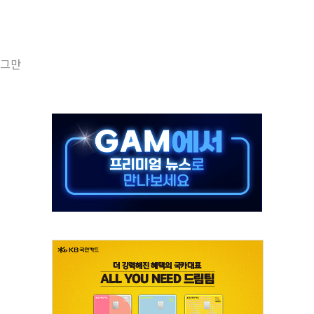
 실종 60대 나흘만에 숨진 채 발견
 살해 10대 아들 체포
' 받아친 정청래…제주 연설서 신경전 고조
 그만
지시…與 "적극 환영"·野 "졸속 국정"
10일까지 최대 3.5m 높은 물결
23명…정부, 비상대응기구 가동
 베이징도 부동산 규제 철폐
승으로 피서객 7명 고립…전원 구조
 멍' 운영…페르세우스 유성우 관측