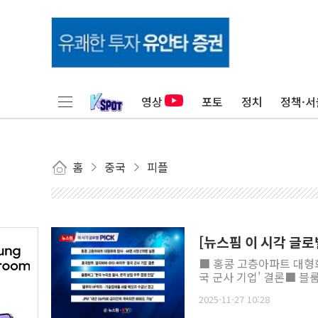
영상
포토
정치
정책·서
홈
중국
피플
[뉴스핌 이 시각 글로
■ 홍콩 고층아파트 대형화
국 군사 기업' 결론■ 블룸
2025-11-27 10:28