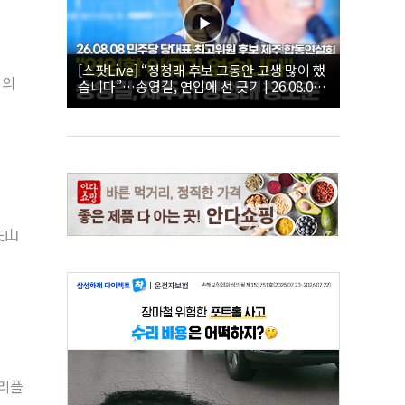
[스팟Live] “정청래 후보 그동안 고생 많이 했
계의
습니다”…송영길, 연임에 선 긋기 | 26.08.08
더불어민주당 당대표·최고위원 후보 제주 합
동연설회
夫山
트리플