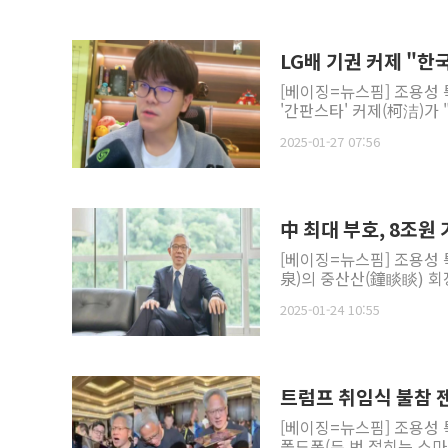
LG배 기권 커제 "한국
[베이징=뉴스핌] 조용성 
'간판스타' 커제(柯洁)가
2025-01-27 07:56
中 최대 부호, 8조원 
[베이징=뉴스핌] 조용성
泉)의 중산산(鐘睒睒) 회
2025-01-24 10:55
트럼프 취임식 불참 
[베이징=뉴스핌] 조용성 
폴드폰(두 번 접히는 스마트