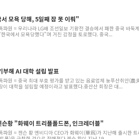
서 모욕 당해, 5일째 잠 못 이뤄"
특파원 = 우리나라 LG배 조선일보 기왕전 결승에서 패한 중국 바둑
 "한국에서 모욕당했다"며 거친 감정을 토로했다. 중국...
기부해 AI 대학 설립 발표
 특파원 = 중국 최대 부호 평가를 받고 있는 음료업체 눙푸산취안(農
장이 대학을 설립할 예정이라고 발표했다.중산산 회장은 대...
젠슨황 "화웨이 트리플폴드폰, 인크레더블"
특파원 = 젠슨 황 엔비디아 CEO가 화웨이(華爲)가 지난해 출시한 
폰)을 극찬한 것으로 전해졌다.젠슨 황이 지난 19...