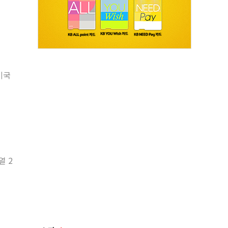
미국
열 2