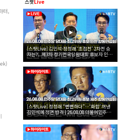
스팟
Live
마터,
[스팟Live] 김민석·정청래 ‘초접전’ 2차전 승
자는?...제3차 정기전국당원대회 후보자 인천
합동연설회 생중계 | 26.08.08
ek)
[스팟Live] 정청래 “뻔뻔하다”…‘화합’ 꺼낸
김민석에 정면 반격 | 26.08.08 더불어민주당
이
당대표·최고위원 후보 제주 합동연설회