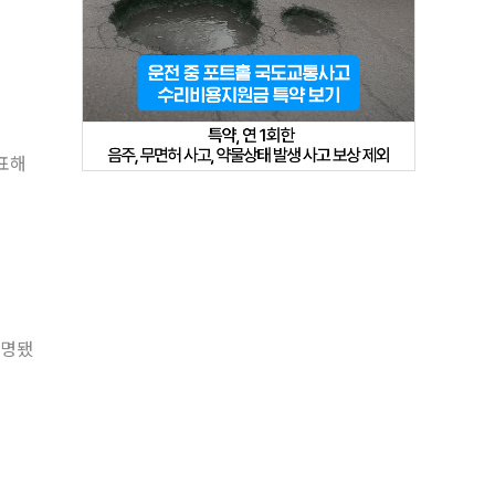
표해
임명됐