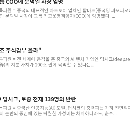
그룹 COO에 문덕일 사장 임명
 특파원 = 중국의 대표적인 아트토이 업체인 팝마트(중국명 파오파오
 문덕일 사장이 그룹 최고운영책임자(COO)에 임명됐다. ...
0조 주식갑부 올라"
파원 = 전 세계에 충격을 준 중국의 AI 벤처 기업인 딥시크(deepse
)의 지분 가치가 200조 원에 육박할 수 있다는...
中 딥시크, 토종 천재 139명의 반란
특파원 = 중국산 인공지능(AI) 모델, 딥시크의 충격파는 가히 전면적
히 논란의 중심에 있는 탁월한 가성비는 차치하더라도, 순수...