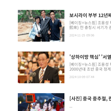
보시라이 부부 12년째
[베이징=뉴스핌] 조용성
熙來) 전 충칭시 서기가 권
2024-11-25 09:06
'상하이방 핵심' '서열
[베이징=뉴스핌] 조용성 
2000년대 초반 중국 정
2024-10-09 07:44
[사진] 중국 중추절,
...