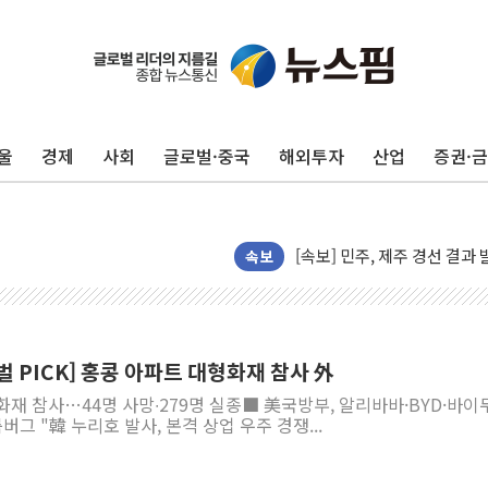
울
경제
사회
글로벌·중국
해외투자
산업
증권·
[속보] 민주, 제주·인천 경선 결
[속보] 민주, 인천 경선 결과 발
[속보] 민주, 제주 경선 결과 발
이번주 국내 주요 금융일정(8.1
속보
美, 이란전 출구전략 만지작
강릉·동해·삼척 시간당 최대 
폐기물 수거하다 참변…60대
벌 PICK] 홍콩 아파트 대형화재 참사 外
서울 중랑구 주택가서 흉기 난
재 참사…44명 사망∙279명 실종■ 美국방부, 알리바바·BYD·바이두
李대통령 "결혼 때문에 손해 
버그 "韓 누리호 발사, 본격 상업 우주 경쟁...
여수 오동도 인근 해상서 모
추미애, '위안부' 피해자 기림