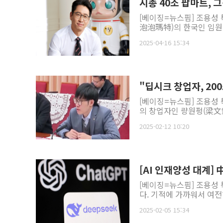
시총 40조 팝마트, 
[베이징=뉴스핌] 조용성
泡泡瑪特)의 한국인 임원인
2025-04-16 15:34
"딥시크 창업자, 20
[베이징=뉴스핌] 조용성 특
의 창업자인 량원펑(梁文鋒
2025-02-12 10:20
[AI 인재양성 대계] 
[베이징=뉴스핌] 조용성 
다. 기적에 가까워서 여전
2025-02-05 15:34