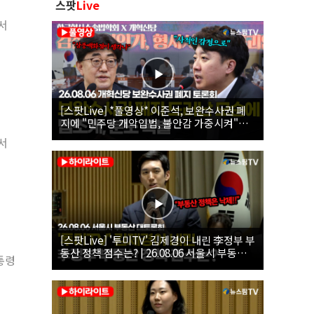
스팟
Live
서
[스팟Live] *풀영상* 이준석, 보완수사권 폐
지에 "민주당 개악입법, 불안감 가중시켜"｜
26.08.06 개혁신당 보완수사권 폐지 토론회
서
[스팟Live] '투미TV' 김제경이 내린 李정부 부
동산 정책 점수는? | 26.08.06 서울시 부동산
통령
대토론회