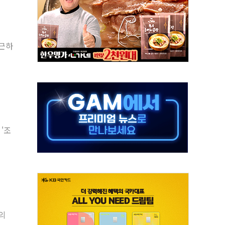
대응 1단계 진압 중
야, 경쟁상대 中과 비교해야"
하는 '선봉'의 대민 봉사
출근하
미사일 1발 발사… 올해 10번째·42일 만 도발
 새 안보 위기… 반군·마약카르텔이 습득해 전투 활용
어선 구조
무해한 표면 부식 물질"
분만에 진화...외국인 노동자 숨져
'조
즌2
의