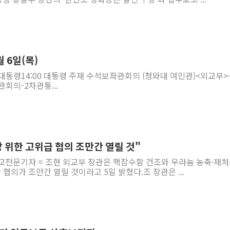
 6일(목)
대통령14:00 대통령 주재 수석보좌관회의 (청와대 여민관)<외교부>
관회의-2차관통...
상 위한 고위급 협의 조만간 열릴 것"
외교전문기자 = 조현 외교부 장관은 핵잠수함 건조와 우라늄 농축·재
 협의가 조만간 열릴 것이라고 5일 밝혔다.조 장관은 ...