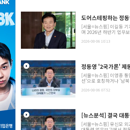
도어스테핑하는 정동
[서울=뉴스핌] 이길동 기
며 2026년 하반기 업무보고
2026-08-06 10:13
정동영 '2국가론' 제
[서울=뉴스핌] 이영종 
선'으로 호칭하거나 '남북
2026-08-06 07:52
[뉴스분석] 결국 대통
[서울=뉴스핌] 유신모 외
대통령 업무보고에서 정동영