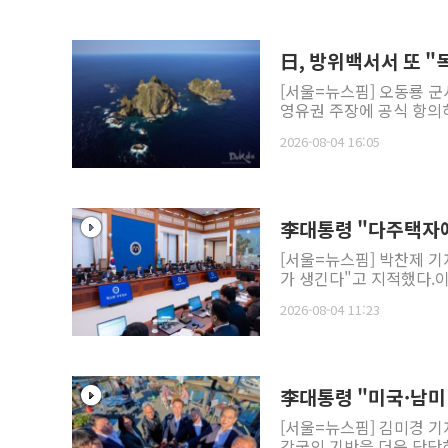
日, 방위백서서 또 "
[서울=뉴스핌] 오동룡 군
영유권 주장에 공식 항의하
2026-08-04 16:05
李대통령 "다주택자에
[서울=뉴스핌] 박찬제 기
가 생긴다"고 지적했다.이
2026-08-04 11:23
李대통령 "미국·남미
[서울=뉴스핌] 김미경 기
강국의 기반을 더욱 단단하