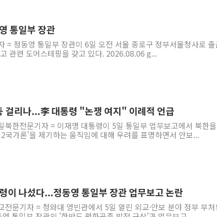
양주 섬유염색공장서 화재 1명 중상…
김정관 산업부 장관 "주 52시간 손봐
영 통일부 장관
해군 1함대 창설 80주년…지역과 함께
자 = 정동영 통일부 장관이 6일 오전 서울 종로구 정부서울청사로 
 관련 도어스테핑을 갖고 있다. 2026.08.06 g...
[3보] 북, 원산서 동해로 단거리 탄도
우크라 드론 전술, 중남미 콜롬비아에
동해해경, 독도 해상서 부유물 감긴 
주한미군 "오산기지 누출, 백린 아닌 
동 걸리나...李 대통령 "논쟁 여지" 이례적 언급
구미 폐염산처리업체서 불 2시간30여
통일북한전문기자 = 이재명 대통령이 5일 통일부 업무보고에서 북한을 
해군과 함께하는 '불금전파, 송정' 시
 2국가론'을 제기하는 움직임에 대해 우려를 표명하면서 안보...
령이 나섰다...정동영 통일부 장관 업무보고 논란
교전문기자 = 청와대 영빈관에서 5일 열린 외교·안보 분야 정부 부처
 통일부 장관의 '한반도 평화공존 발전 구상'과 업무보고 ...