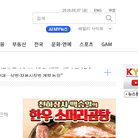
2026.08.07 (금)
ENG
中文
|
|
패밀리 사이트
금융
부동산
전국
문화·연예
스포츠
GAM
 나토 회원국 공격 검토… 거짓 깃발 작전"
재회…로봇·AI 데이터센터·모빌리티 구체화
·아이온큐·도어대시↑ VS 샌디스크·피그마·앱러빈↓
 반대…상법·자본시장법 개정 논의"
 차익실현 속 혼조세...웨스턴디지털·샌디스크↓
에 긴급 안보 점검회의
호르무즈 재개방 기대에 강세
조까지, 상승...호실적 보고 기업 상승세 뚜렷
출근하
인 '사파리' 공격… 시민들 공포감 극대화 전략
' 임시 주총 기대감에 홀로 상한가…마진 잔액은 사상 최고
버리지 위험수위…숨은 차입이 더 큰 변수"