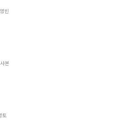
 영빈
 사본
영토