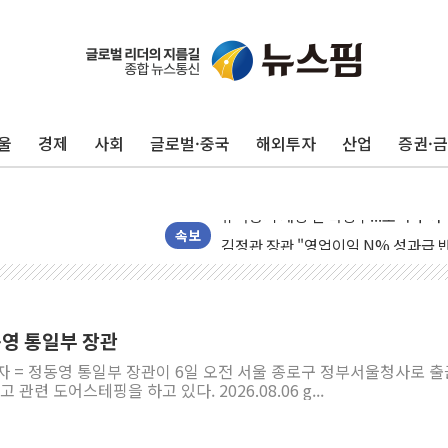
울
경제
사회
글로벌·중국
해외투자
산업
증권·
리투아니아 국방 "러, 우크라 드론으로
구광모, 내주 실리콘밸리서 젠슨 황 
뉴욕증시 개장 전 특징주...모더나
김정관 장관 "영업이익 N% 성과급
속보
뉴욕증시 프리뷰, 미 주가선물 AI주
청와대, 북한 단거리 탄도미사일 발사
금값 7주 만에 최고…美 고용 둔화·
영 통일부 장관
[인도증시] 중동 긴장 완화에 실적 호
자 = 정동영 통일부 장관이 6일 오전 서울 종로구 정부서울청사로 
러, 1인칭시점 드론으로 우크라 민간
 관련 도어스테핑을 하고 있다. 2026.08.06 g...
[베트남 증시] 지수 하락 속 'DGC
'월가의 황제' 다이먼 "금융시장 레