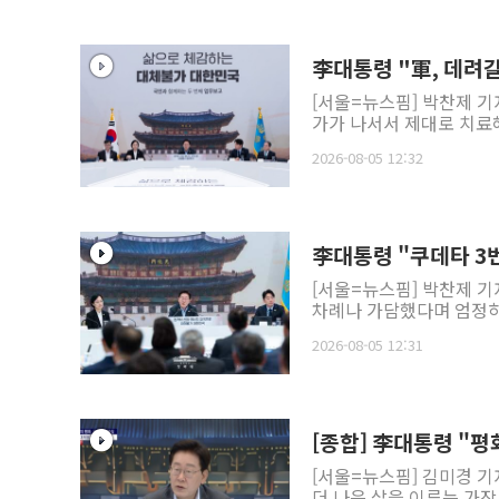
李대통령 "軍, 데려
[서울=뉴스핌] 박찬제 기
가가 나서서 제대로 치료해
2026-08-05 12:32
李대통령 "쿠데타 3번
[서울=뉴스핌] 박찬제 기
차례나 가담했다며 엄정하게
2026-08-05 12:31
[종합] 李대통령 "
[서울=뉴스핌] 김미경 기
더 나은 삶을 이루는 가장