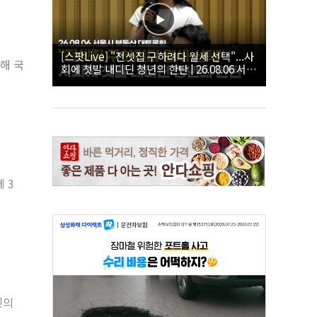
[스팟Live] "전셋집 구하려다 월세 선택"...사
해 국
회에 첫발 내디딘 청년의 한탄 | 26.08.06 서울
시 부동산 대토론회
 3
민의