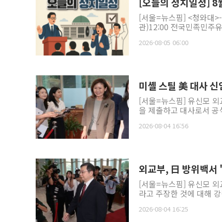
[오늘의 정치일정] 8월
[서울=뉴스핌] <청와대>
관)12:00 전국민족민주유
2026-08-05 06:00
미셸 스틸 美 대사 신
[서울=뉴스핌] 유신모 외
을 제출하고 대사로서 공식
2026-08-04 16:56
외교부, 日 방위백서 
[서울=뉴스핌] 유신모 
라고 주장한 것에 대해 강
2026-08-04 16:25