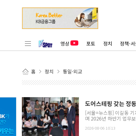
영상
포토
정치
정책·서
홈
정치
통일·외교
도어스테핑 갖는 정동
[서울=뉴스핌] 이길동 기
며 2026년 하반기 업무보고
2026-08-06 10:13