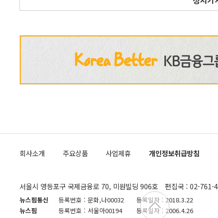
정치기
회사소개
주요상품
사업제휴
개인정보취급방침
서울시 영등포구 국제금융로 70, 미원빌딩 906호
편집국 : 02-761-
뉴스핌통신
등록번호 : 문화,나00032
등록일자 : 2018.3.22
뉴스핌
등록번호 : 서울아00194
등록일자 : 2006.4.26