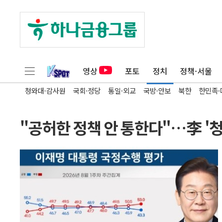
영상
포토
정치
정책·서울
청와대·감사원
국회·정당
통일·외교
국방·안보
북한
한민족·
"공허한 정책 안 통한다"…李 '