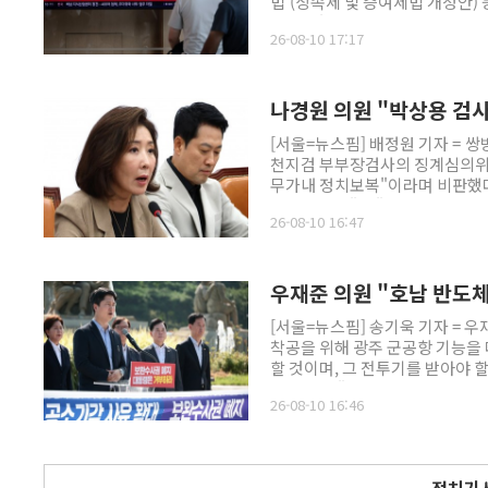
법'(상속세 및 증여세법 개정안) 
년 주택'이 청년층 민심이 불을 
26-08-10 17:17
했다는 비판이 나온다. 특히 주거와
율도 못한다'는 지적에 이재명 
나경원 의원 "박상용 검
[서울=뉴스핌] 배정원 기자 = 
천지검 부부장검사의 징계심의위원
무가내 정치보복"이라며 비판했다
계속 중이다"며 "이재명 대통령
26-08-10 16:47
이 밝혔다.
우재준 의원 "호남 반도
[서울=뉴스핌] 송기욱 기자 = 
착공을 위해 광주 군공항 기능을
할 것이며, 그 전투기를 받아야 
북을 통해 "이번 주 민주당 호남
26-08-10 16:46
수 있게 전투기까지 다른 지역으로