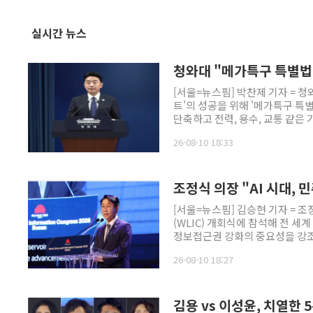
실시간 뉴스
청와대 "메가특구 특별법 
[서울=뉴스핌] 박찬제 기자 = 
트'의 성공을 위해 '메가특구 특
단축하고 전력, 용수, 교통 같은
주 군공항 부지를 호남권 반도체 
26-08-10 18:33
다. 클러스터의 핵심
조정식 의장 "AI 시대,
[서울=뉴스핌] 김승현 기자 = 
(WLIC) 개회식에 참석해 전 세
정보접근권 강화의 중요성을 강조했
1952년, 국회도서관의 모태가 
26-08-10 18:27
기록을 지켜냈던 부산에서 세계 
다.
김용 vs 이성윤, 치열한 