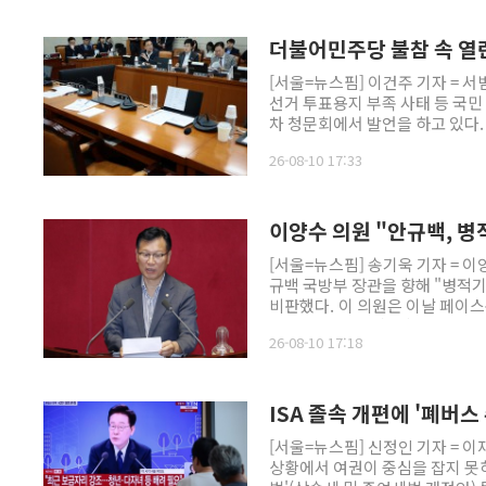
더불어민주당 불참 속 열
[서울=뉴스핌] 이건주 기자 = 
선거 투표용지 부족 사태 등 국민
차 청문회에서 발언을 하고 있다.
26-08-10 17:33
이양수 의원 "안규백, 병
[서울=뉴스핌] 송기욱 기자 = 
규백 국방부 장관을 향해 "병적기
비판했다. 이 의원은 이날 페이스
군무이탈 체포조(DP) 압송 의혹
26-08-10 17:18
ISA 졸속 개편에 '폐버스
[서울=뉴스핌] 신정인 기자 =
상황에서 여권이 중심을 잡지 못하