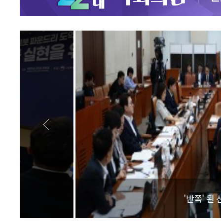
'반쪽' 된