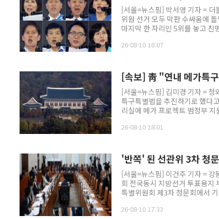
[서울=뉴스핌] 박서영 기자 = 
위원 선거 모두 막판 수싸움에 돌
마지막 한 자리인 5위를 놓고 친
0.77%포인트(p)차로 맞붙고 있
26-08-10 18:07
과를 잇달아 발표한다. 당대표는
면서 각 계파의 막판 결집과 표 
[속보] 靑 "연내 메가
[서울=뉴스핌] 김미경 기자 = 
특구특별법을 추진하기로 했다고 
리실에 메가 프로젝트 범정부 지
이날 오후 청와대 춘추관에서 이재
26-08-10 18:01
을 열고 이같은 내용을 발표했다. 
'반쪽' 된 선관위 3차 청
[서울=뉴스핌] 이건주 기자 = 
회 전국동시 지방선거 투표용지 
특별위원회 제3차 청문회에서 
26-08-10 17:33