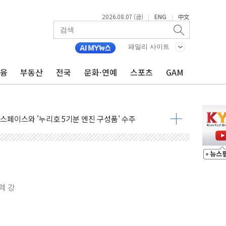
2026.08.07 (금)
ENG
中文
|
|
패밀리 사이트
금융
부동산
전국
문화·연예
스포츠
GAM
혜택 축소에 반발…"정책 신뢰 뒤집어"
표 전면에...임원·조직 대대적 개편 예고
페이스와 '누리호 5기분 엔진 구성품' 수주
당분간 1400원 초반대 등락"
 확보' 신용해 前교정본부장 불구속 기소
원, 테네시주 경선서 낙선
 사이드카·널뛰기에 개미들 '패닉'
 반도체 EPC 추가 수주
력 강
 자사주 취득
8.5% 증가... 해외 자회사가 이끈 '더블 성장'
야청' 파장…친명계 "처절한 역사를 말장난으로" 비판