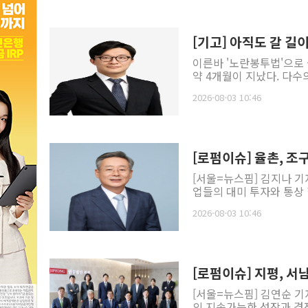
[기고] 아직도 갈 길
이른바 '노란봉투법'으로
약 4개월이 지났다. 다수
2026-08-03 10:46
[로펌이슈] 율촌, 
[서울=뉴스핌] 김지나 기
업들의 대미 투자와 통상 
2026-08-03 10:46
[로펌이슈] 지평, 서
[서울=뉴스핌] 김연순 기
의 지속가능한 성장과 경쟁