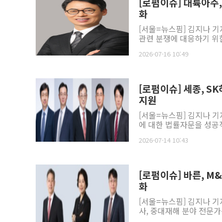
[로펌이슈] 대륙아주
화
[서울=뉴스핌] 김지나 
관련 분쟁에 대응하기 위
2026-07-16 10:49
[로펌이슈] 세종, S
지원
[서울=뉴스핌] 김지나 기
에 대한 법률자문을 성공적
2026-07-14 10:43
[로펌이슈] 바른, 
화
[서울=뉴스핌] 김지나 기자
사, 중대재해 분야 전문가