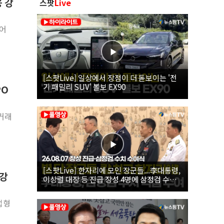
 강
스팟
Live
디어
[스팟Live] 일상에서 장점이 더 돋보이는 '전
기 패밀리 SUV' 볼보 EX90
PO
 거래
[스팟Live] 한자리에 모인 장군들...李대통령,
 강
이상렬 대장 등 진급 장성 4명에 삼정검 수치
직접 수여｜26.08.07 장성 진급·삼정검 수치
수여식
업형