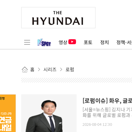
영상
포토
정치
정책·서
홈
시리즈
로펌
[로펌이슈] 화우, 
[서울=뉴스핌] 김지나 기
화를 위해 글로벌 로펌과 투
2026-08-04 12:30