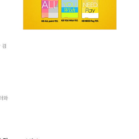
 검
월터와