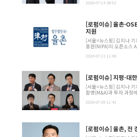
2026-07-14 08:52
[로펌이슈] 율촌·OSB
지원
[서울=뉴스핌] 김지나 
흥원(NIPA)의 오픈소스 
2026-07-13 11:06
[로펌이슈] 지평-대한
[서울=뉴스핌] 김지나 
합병(M&A)과 투자 과정
2026-07-09 11:42
[로펌이슈] 율촌, 