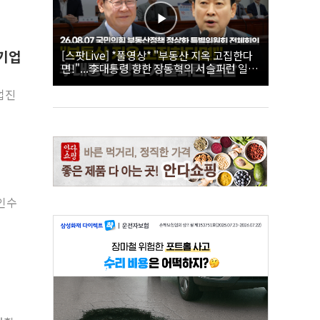
여기업
[스팟Live] *풀영상* "부동산 지옥 고집한다
면!"...李대통령 향한 장동혁의 서슬퍼런 일갈
| 26.08.07 국민의힘 부동산정책 정상화 특별
위원회 전체회의
업진
인수