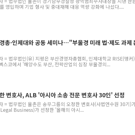
기자 = 법무법인 율촌이 경기남부경찰청 광역범죄수사대장을 지낸 한
를 영입하며 기업 형사 및 중대재해 대응 역량 강화에 나섰다....
산경총·인제대와 공동 세미나…"부울경 미래 법·제도 과제 
자 = 법무법인(유) 지평은 부산경영자총협회, 인제대학교 RISE(앵커
 벡스코에서 '해양수도 부산, 전략산업의 심장 부울경의...
한 변호사, ALB '아시아 소송 전문 변호사 30인' 선정
자 = 법무법인 율촌은 송무그룹의 오정한 변호사(사법연수원 30기)가
Legal Business)가 선정한 '올해의 아시...