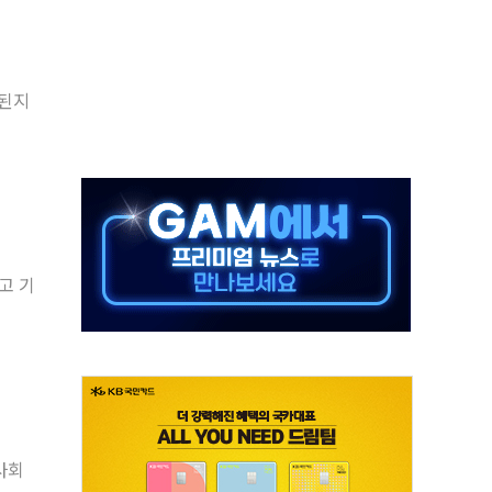
주택자 과도한 세금 부당"…소득세법 개정안 발의 예고
부위원장에 김태유·국립외교원장에 김흥규
 주택 공급…도시정비법·주택법 등 처리 협조하라"
행된지
자 웹리포트 만든다…AI 금융데이터 분석 과정 개설
안정성 한순간도 흔들려선 안돼"
산 30조 돌파…증시 급락에 업계 1위
식 "내란으로 훼손된 軍 신뢰 회복해야"
1006억원…전년비 13.9% 증가
고 기
심…SK하이닉스, FMS서 '풀스택' 기술력 과시
사회