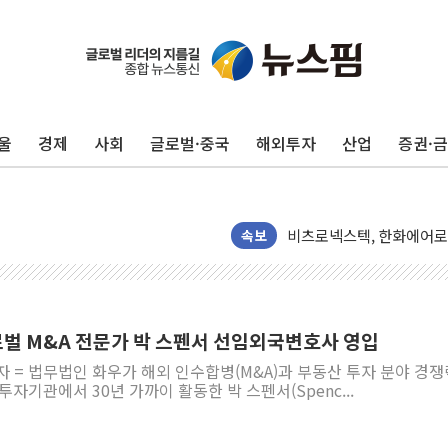
울
경제
사회
글로벌·중국
해외투자
산업
증권·
임대사업자, 등록임대 세제
대우건설, 50대 이강석 대
비츠로넥스텍, 한화에어로스
1410원대 내려간 환율, "
속보
종합특검, '계엄 수용공간
친트럼프 오글스 미 하원의
"주식이야 코인이야"…연속
글로벌 M&A 전문가 박 스펜서 선임외국변호사 영입
에쓰씨엔지니어링, 큐니티와
자 = 법무법인 화우가 해외 인수합병(M&A)과 부동산 투자 분야 경쟁
애드포러스, 30억원 규모
자기관에서 30년 가까이 활동한 박 스펜서(Spenc...
롯데웰푸드, 2분기 영업익 8
이성윤 '호남 민심은 주석