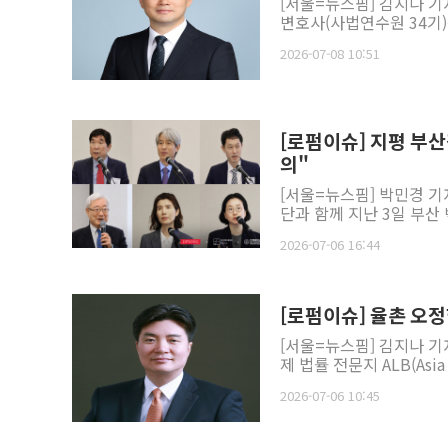
[서울=뉴스핌] 김지나 
변호사(사법연수원 34기)
2026-07-08 10:51
[로펌이슈] 지평 부
의"
[서울=뉴스핌] 박민경 기
단과 함께 지난 3일 부산
2026-07-06 16:44
[로펌이슈] 율촌 오정
[서울=뉴스핌] 김지나 기
제 법률 전문지 ALB(Asia 
2026-07-06 10:45