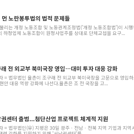
나경원 의원 "장기보유 1
李대통령, 규제합리화위 
이 먼 노란봉투법의 법적 문제들
한병도 "국민의힘, 말로만
 불리는 개정 노동조합 및 노동관계조정법('개정 노동조합법')이 시
의 하청업체 노동조합이 원청사업주를 상대로 단체교섭을 요구...
금투협, ChatGPT로 투
박홍근 "국가재정시스템 
우리자산운용, MMF 순자
李대통령, 장성 진급 신고
조구래 전 외교부 북미국장 영입…대미 투자 대응 강화
TBH글로벌, 상반기 매출 
자 = 법무법인 율촌이 조구래 전 외교부 북미국장을 고문으로 영입하
AI 메모리 향한 뜨거운 관
현안 대응 역량 강화에 나선다.율촌은 조 전 국장을 고...
남권센터 출범...첨단산업 프로젝트 체계적 지원
자 = 법무법인(유) 지평은 30일 광주ㆍ전남ㆍ전북 지역 기업과 지역
력 강화를 지원하기 위해 '서남권센터'를...