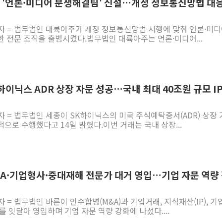
, '언론·미디어 분쟁해결팀' 신설…개정 정보통신망법 대응
기자 = 법무법인 대륙아주가 개정 정보통신망법 시행에 맞춰 언론·미
한 전문 조직을 출범시켰다.법무법인 대륙아주는 언론·미디어...
K하이닉스 ADR 상장 자문 성공…국내 최대 40조원 규모 I
자 = 법무법인 세종이 SK하이닉스의 미국 주식예탁증서(ADR) 상장
으로 수행했다고 14일 밝혔다.이번 거래는 국내 상장...
M&A·기업형사·중대재해 전문가 대거 영입…기업 자문 역량
 = 법무법인 바른이 인수합병(M&A)과 기업거래, 지식재산(IP), 기
를 잇달아 영입하며 기업 자문 역량 강화에 나섰다....