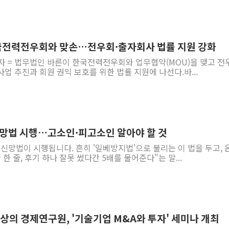
한국전력전우회와 맞손…전우회·출자회사 법률 지원 강화
기자 = 법무법인 바른이 한국전력전우회와 업무협약(MOU)을 맺고 전
업 추진과 회원 권익 보호를 위한 법률 지원에 나선다.바...
신망법 시행…고소인·피고소인 알아야 할 것
통신망법이 시행됩니다. 흔히 '일베방지법'으로 불리는 이 법을 두고, 
한 줄, 후기 하나 잘못 썼다간 5배를 물어준다"는 말...
한상의 경제연구원, '기술기업 M&A와 투자' 세미나 개최