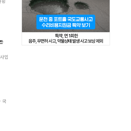
원횡
논
)사업
 국