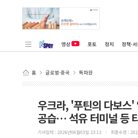
영상
포토
정치
정책·서
홈
글로벌·중국
특파원
우크라, '푸틴의 다보스
공습… 석유 터미널 등 
기사입력 :
2026년06월03일 23:13
최종수정 :
20