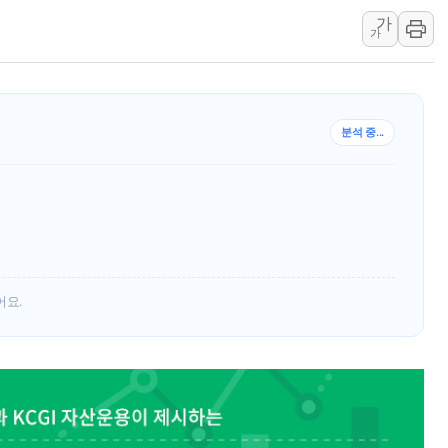
가
[속보] 민주, 강원 경선 결과 
가
정재헌 CEO, SKT 장기고
최태원, 노소영에 9440억
하나금융, 명동 소상공인에 
분석 중...
인천시 광복절 현수막 '태
병무청, 보충역 전면 손질…
홈플러스發 대형마트 판매,
윤준병·이해민 의원, '정부
'호우·산사태 주의보' 울진 
여야, 황희 '버스 하우스' 공
어요.