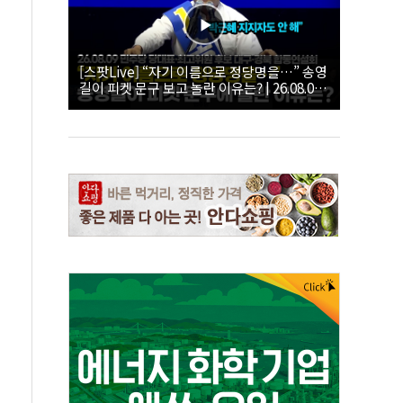
[스팟Live] “자기 이름으로 정당명을…” 송영
길이 피켓 문구 보고 놀란 이유는? | 26.08.09
더불어민주당 당대표·최고위원 후보 대구·경
북 합동연설회