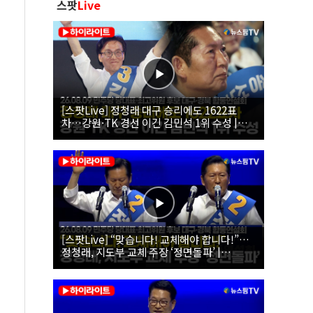
스팟
Live
[스팟Live] 정청래 대구 승리에도 1622표
차…강원·TK 경선 이긴 김민석 1위 수성 |
26.08.09 더불어민주당 당대표·최고위원 후
보 대구·경북 합동연설회
[스팟Live] “맞습니다! 교체해야 합니다!”…
정청래, 지도부 교체 주장 ‘정면돌파’ |
26.08.09 더불어민주당 당대표·최고위원 후
보 대구·경북 합동연설회