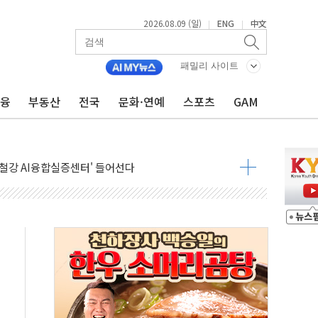
2026.08.09 (일)
ENG
中文
|
|
패밀리 사이트
금융
부동산
전국
문화·연예
스포츠
GAM
고 발생…작업자 1명 숨져
철강 AI융합실증센터' 들어선다
대 숨진 채 발견...경찰, 조사 중
1.48%p' 차 선두 유지...金 46.01% vs 鄭 44.53%
기 당선...합산득표율 68.63%
해 10대 구속…범행 후 반려견도 죽여
 정청래에 승리…金 48.54% vs 鄭 44.40%
경선 결과...김민석 48.54% 정청래 44.40%
발표...김민석 47.37% 정청래 45.71% 송영길 6.92%
발표...정청래 47.82% 김민석 46.35% 송영길 5.83%