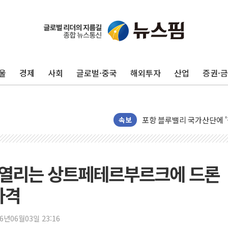
울
경제
사회
글로벌·중국
해외투자
산업
증권·
평택 진위면 공장서 질식사
포항 블루밸리 국가산단에 '
상주 낙동강 선착장 하류서 50
속보
[종합] 김민석, 정청래에 누적 '
민주당 경북도당위원장에 오중
인천서 말다툼 중 어머니 살
' 열리는 상트페테르부르크에 드론
김민석, 강원·대구·경북 경선서
타격
[속보] 민주, 강원·대구·경북 
[속보] 민주, 경북 경선 결과 
26년06월03일 23:16
[속보] 민주, 대구 경선 결과 