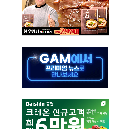
발표...김민석 50.30% 정청래 41.94% 송영길 7.76%
객 400명 맞이…"마음 잇는 시간 되길"
 지급 확정되나…재상고 앞두고 막판 셈법
'행복상자' 전달
극기 거꾸로' 논란…이틀만에 철거
 예술·체육요원 최대 33% 감축
 역대 최대폭 감소한 9.4%↓…유통업계 양극화 심화
 특사'로 콜롬비아 대통령 취임식 참석
시간당 30mm 강한 비...호우 피해 없어
방…野 "청년 우롱 기괴" vs 與 "송구한 해프닝"