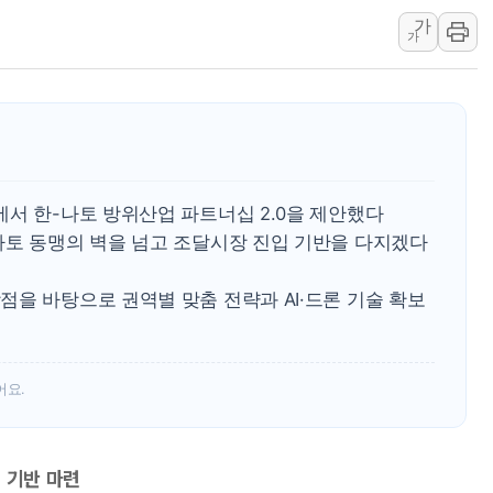
가
이란와이어 "이란 최고지도자 위독…곧 사망
가
남동발전, 해남군에 국내 최대 규모 400MW 
[인도증시] 중동 불안 속 유가 상승에 소폭 하락
황희 '폐버스 청년주택' SNS 글 역풍에 "정
폭염 누그러지고 가뭄 숙지나...경북동해안권 8
사우디·튀르키예·파키스탄, '공동방위협정' 
서 한-나토 방위산업 파트너십 2.0을 제안했다
나토 동맹의 벽을 넘고 조달시장 진입 기반을 다지겠다
을 바탕으로 권역별 맞춤 전략과 AI·드론 기술 확보
어요.
 기반 마련