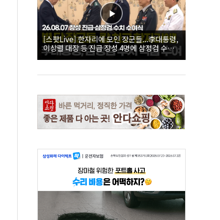
[스팟Live] 한자리에 모인 장군들...李대통령,
이상렬 대장 등 진급 장성 4명에 삼정검 수치
직접 수여｜26.08.07 장성 진급·삼정검 수치
수여식