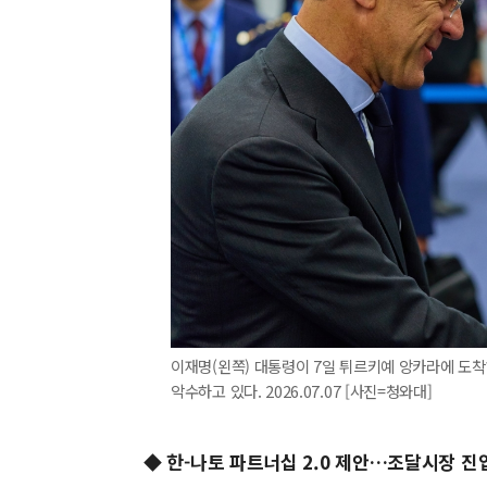
이재명(왼쪽) 대통령이 7일 튀르키예 앙카라에 도착
악수하고 있다. 2026.07.07 [사진=청와대]
◆ 한-나토 파트너십 2.0 제안…조달시장 진