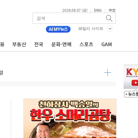
2026.08.07 (금)
ENG
中文
|
|
주일 이상 '올스톱'… 美 해상봉쇄 영향
개입했나" 촉각
패밀리 사이트
용 쇼크에 반도체주 '활짝'
금융
부동산
전국
문화·연예
스포츠
GAM
우려 후퇴…나스닥 선물 1%대 상승
…9월 금리 인상 기대 후퇴
체결
라우드플레어·태양광주↑ VS 트레이드데스크·웬디스↓
종자 7359명 끝까지 찾겠다"
 톤 낮춰
항시 '시끌'
름…수도권 집중 완화 전환점"
 주재… "전폭적 공급 확대·속도전 총력"
…美 태양광주 급등