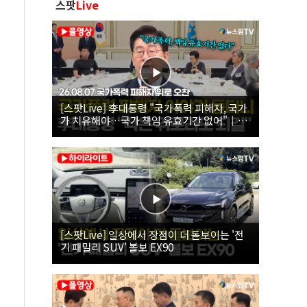
스팟
Live
[스팟Live] 李대통령 "국가폭력 피해자, 국가
가 치유해야…국가 책임 유효기간 없어"｜
26.08.07 국가폭력 피해자 위로 오찬
[스팟Live] 일상에서 장점이 더 돋보이는 '전
기 패밀리 SUV' 볼보 EX90