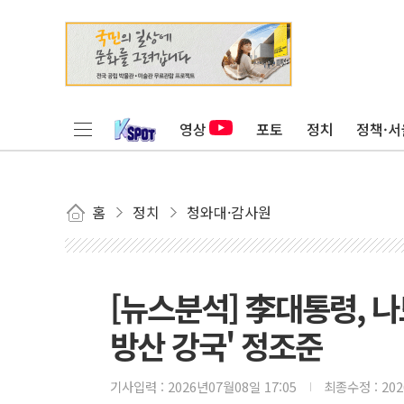
영상
포토
정치
정책·서
홈
정치
청와대·감사원
[뉴스분석] 李대통령, 나
방산 강국' 정조준
기사입력 :
2026년07월08일 17:05
최종수정 :
20