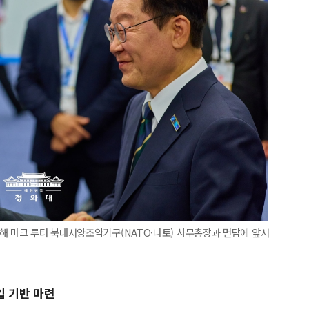
해 마크 루터 북대서양조약기구(NATO·나토) 사무총장과 면담에 앞서
입 기반 마련