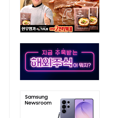
해도 놀랍지 않아"
태양광 착공…여의도 1.6배 규모
...금융주 낙폭 커
부정책 아냐" 해명
~9일 최대 100mm 호우
체결… 수니파 국가들의 새 안보 협력 구도