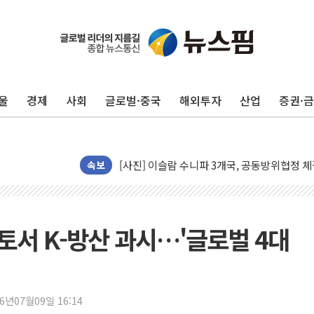
이란의 핵심 원유 수출항 '하르그섬', 최근 1
美 고용 쇼크에 엔화 장중 급등…시장은 "또 
[AI MY 뉴스] 뉴욕 반도체주 프리뷰...美 고
울
경제
사회
글로벌·중국
해외투자
산업
증권·
뉴욕증시 프리뷰, 美 고용 쇼크에 금리 인상 
[종합] 美 7월 고용 2만3000명 감소 '쇼크'
[사진] 이슬람 수니파 3개국, 공동방위협정 
뉴욕증시 개장 전 특징주...아틀라시안·클
속보
보훈부, 미 DPAA와 MOU… "6·25 미군 실
트럼프 "금리 내려야"…파월 때와 달리 워시엔
특정 정치인 측근 포항시 정책특보 내정설...포
토서 K-방산 과시…'글로벌 4대
李 "해남 태양광, 대한민국 다음 100년 밑거
李 대통령, '6시간 마라톤 부동산 2차 회의'
트럼프, 中 겨냥 폴리실리콘 관세 15% 부과
26년07월09일 16:14
[사진] 빈살만과 에르도안의 만남