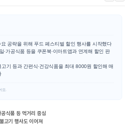
[사진] 이슬람 수니파 3개국, 공동방위협정 체결
뉴욕증시 개장 전 특징주...아틀라시안·클라우드플레어
보훈부, 미 DPAA와 MOU… "6·25 미군 실종자 7359명
트럼프 "금리 내려야"…파월 때와 달리 워시엔 톤 낮춰
특정 정치인 측근 포항시 정책특보 내정설...포항시 '시끌'
李 "해남 태양광, 대한민국 다음 100년 밑거름…수도권 집
수요 공략을 위해 푸드 페스티벌 할인 행사를 시작했다
과일·가공식품 등을 쿠폰북·이마트앱과 연계해 할인 판
李 대통령, '6시간 마라톤 부동산 2차 회의' 주재… "전폭
트럼프, 中 겨냥 폴리실리콘 관세 15% 부과…美 태양광주
고기 등과 간편식·건강식품을 최대 8000원 할인해 매
[사진] 빈살만과 에르도안의 만남
다
이란와이어 "이란 최고지도자 위독…곧 사망해도 놀랍지 
어요.
가공식품 등 먹거리 중심
소불고기 행사도 이어져