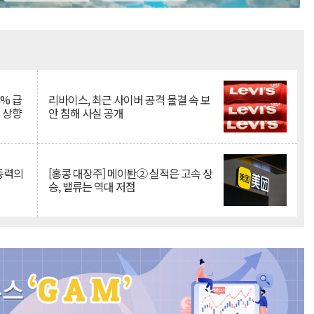
Mute
% 급
리바이스, 최근 사이버 공격 물결 속 보
망 상향
안 침해 사실 공개
 동력의
[홍콩 대장주] 메이퇀② 실적은 고속 상
승, 밸류는 역대 저점