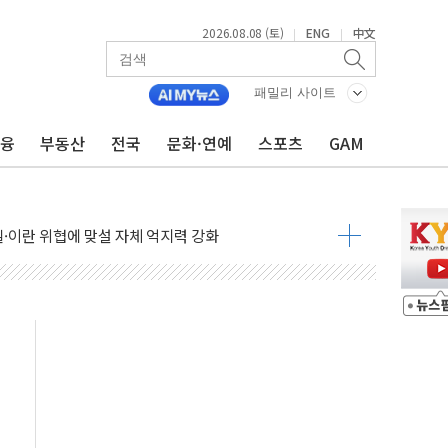
2026.08.08 (토)
ENG
中文
|
|
패밀리 사이트
금융
부동산
전국
문화·연예
스포츠
GAM
낮아지며 상승… STOXX 600 지수는 나흘 연속 최고치
세
엘·이란 위협에 맞설 자체 억지력 강화
동
톱'… 美 해상봉쇄 영향
각
체주 '활짝'
스닥 선물 1%대 상승
상 기대 후퇴