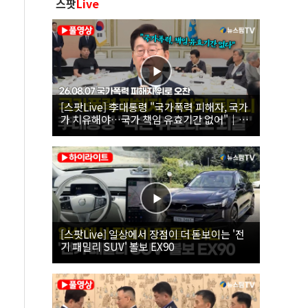
스팟
Live
[스팟Live] 李대통령 "국가폭력 피해자, 국가
가 치유해야…국가 책임 유효기간 없어"｜
26.08.07 국가폭력 피해자 위로 오찬
[스팟Live] 일상에서 장점이 더 돋보이는 '전
기 패밀리 SUV' 볼보 EX90