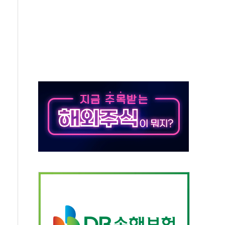
·태양광주↑ VS 트레이드데스크·웬디스↓
 끝까지 찾겠다"
중 완화 전환점"
적 공급 확대·속도전 총력"
 급등
않아"