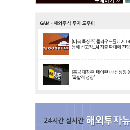
GAM
- 해외주식 투자 도우미
[미국 특징주] 클라우드플레어 14
등해 신고점...AI 지출 확대에 전
[홍콩 대장주] 메이퇀 ③ 신성장
'폭발적 성장'