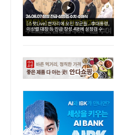
[스팟Live] 한자리에 모인 장군들...李대통령,
이상렬 대장 등 진급 장성 4명에 삼정검 수치
직접 수여｜26.08.07 장성 진급·삼정검 수치
수여식