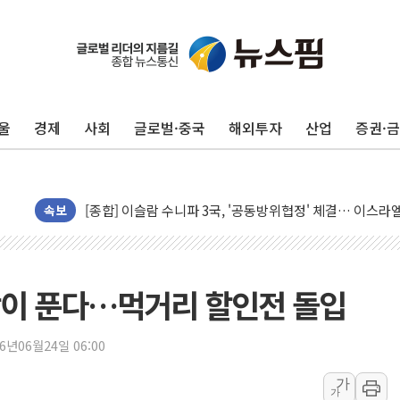
울
경제
사회
글로벌·중국
해외투자
산업
증권·
유럽증시, 美 고용 예상 밖 부진에 연준 금리 인상 가능성 
미 연준 매파 기세 꺾이나…고용 감소에 9월 동결 전망 우
[종합] 이슬람 수니파 3국, '공동방위협정' 체결… 이스라
속보
트럼프, 백신·자폐증 행정명령 검토…"이르면 다음 주"
美 항소법원, 백악관 무도회장 공사 중단 명령…트럼프 제
이란 핵심 원유 수출항 '하르그섬', 최근 1주일 이상 '올스
박이 푼다…먹거리 할인전 돌입
美 고용 쇼크에 엔화 장중 급등…시장은 "또 개입했나" 촉
[AI MY 뉴스] 뉴욕 반도체주 프리뷰...美 고용 쇼크에 반도
26년06월24일 06:00
뉴욕증시 프리뷰, 美 고용 쇼크에 금리 인상 우려 후퇴…나
[종합] 美 7월 고용 2만3000명 감소 '쇼크'…9월 금리 인
가
가