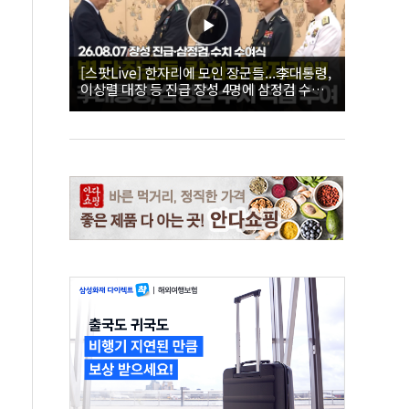
[스팟Live] 한자리에 모인 장군들...李대통령,
이상렬 대장 등 진급 장성 4명에 삼정검 수치
직접 수여｜26.08.07 장성 진급·삼정검 수치
수여식