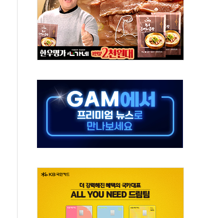
해도 놀랍지 않아"
태양광 착공…여의도 1.6배 규모
...금융주 낙폭 커
부정책 아냐" 해명
~9일 최대 100mm 호우
체결… 수니파 국가들의 새 안보 협력 구도