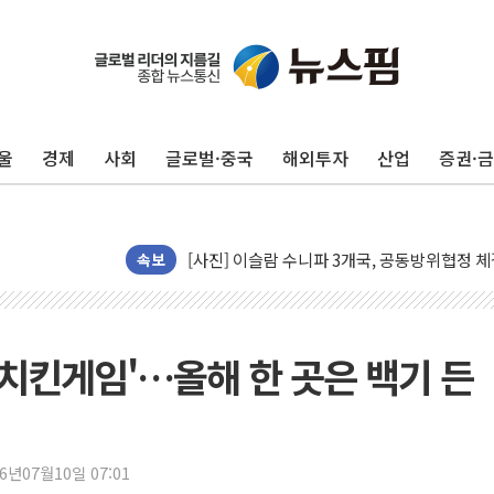
이란의 핵심 원유 수출항 '하르그섬', 최근 1
美 고용 쇼크에 엔화 장중 급등…시장은 "또 
[AI MY 뉴스] 뉴욕 반도체주 프리뷰...美 고
울
경제
사회
글로벌·중국
해외투자
산업
증권·
뉴욕증시 프리뷰, 美 고용 쇼크에 금리 인상 
[종합] 美 7월 고용 2만3000명 감소 '쇼크'
[사진] 이슬람 수니파 3개국, 공동방위협정 
뉴욕증시 개장 전 특징주...아틀라시안·클
속보
보훈부, 미 DPAA와 MOU… "6·25 미군 실
트럼프 "금리 내려야"…파월 때와 달리 워시엔
특정 정치인 측근 포항시 정책특보 내정설...포
'치킨게임'…올해 한 곳은 백기 든
李 "해남 태양광, 대한민국 다음 100년 밑거
李 대통령, '6시간 마라톤 부동산 2차 회의'
트럼프, 中 겨냥 폴리실리콘 관세 15% 부과
26년07월10일 07:01
[사진] 빈살만과 에르도안의 만남