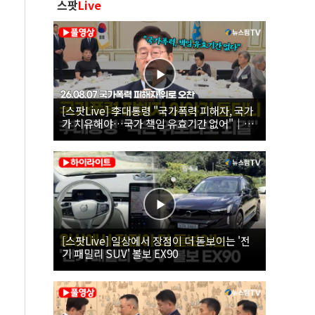
스팟
Live
[스팟Live] 李대통령 "국가폭력 피해자, 국가
가 치유해야…국가 책임 유효기간 없어"｜
26.08.07 국가폭력 피해자 위로 오찬
[스팟Live] 일상에서 장점이 더 돋보이는 '전
기 패밀리 SUV' 볼보 EX90