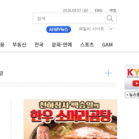
2026.08.07 (금)
ENG
中文
|
|
주일 이상 '올스톱'… 美 해상봉쇄 영향
개입했나" 촉각
패밀리 사이트
용 쇼크에 반도체주 '활짝'
금융
부동산
전국
문화·연예
스포츠
GAM
우려 후퇴…나스닥 선물 1%대 상승
…9월 금리 인상 기대 후퇴
체결
라우드플레어·태양광주↑ VS 트레이드데스크·웬디스↓
종자 7359명 끝까지 찾겠다"
 톤 낮춰
항시 '시끌'
름…수도권 집중 완화 전환점"
 주재… "전폭적 공급 확대·속도전 총력"
…美 태양광주 급등