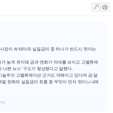
가
이란와이어 "이란 최고지도자 위독…곧 사망
가
남동발전, 해남군에 국내 최대 규모 400MW 
[인도증시] 중동 불안 속 유가 상승에 소폭 하락
황희 '폐버스 청년주택' SNS 글 역풍에 "정
폭염 누그러지고 가뭄 숙지나...경북동해안권 8
사우디·튀르키예·파키스탄, '공동방위협정' 
융시장이 AI 테마와 실질금리 중 하나가 반드시 꺾이는
리가 높게 유지돼 금과 엔화가 약세를 보이고 고밸류에
가 나쁜 뉴스' 구도가 형성됐다고 말했다.
국 기술주의 고밸류에이션 근거도 약해지고 있다며 금·달
 과열 완화와 실질금리 흐름 중 무엇이 먼저 꺾이느냐에
어요.