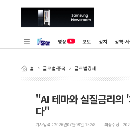
영상
포토
정치
정책·서
홈
글로벌·중국
글로벌경제
"AI 테마와 실질금리의 
다"
기사입력 :
2026년07월08일 15:58
최종수정 :
20