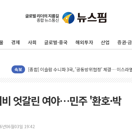
민주, 오늘 제주·인천 경선 결과 발표...'김민석 재역전 vs
한상협, 업계 개인정보 보안 새판 짠다…'자율규제단체' 
뉴욕증시, 고용 쇼크에 금리 인상 우려 후퇴…S&P500 
울
경제
사회
글로벌·중국
해외투자
산업
증권·
트럼프, 쿡 연준 이사 해임 재추진…"26일까지 의혹 소명"
유럽증시, 美 고용 예상 밖 부진에 연준 금리 인상 가능성 
미 연준 매파 기세 꺾이나…고용 감소에 9월 동결 전망 우
[종합] 이슬람 수니파 3국, '공동방위협정' 체결… 이스라
속보
트럼프, 백신·자폐증 행정명령 검토…"이르면 다음 주"
美 항소법원, 백악관 무도회장 공사 중단 명령…트럼프 제
이란 핵심 원유 수출항 '하르그섬', 최근 1주일 이상 '올스
 희비 엇갈린 여야…민주 '환호·박
美 고용 쇼크에 엔화 장중 급등…시장은 "또 개입했나" 촉
[AI MY 뉴스] 뉴욕 반도체주 프리뷰...美 고용 쇼크에 반도
뉴욕증시 프리뷰, 美 고용 쇼크에 금리 인상 우려 후퇴…나
26년06월03일 19:42
[종합] 美 7월 고용 2만3000명 감소 '쇼크'…9월 금리 인