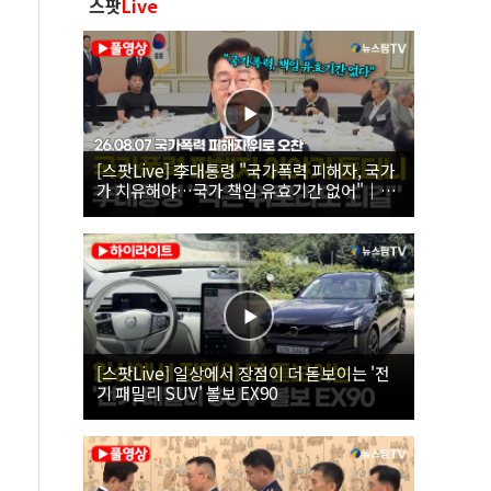
스팟
Live
[스팟Live] 李대통령 "국가폭력 피해자, 국가
가 치유해야…국가 책임 유효기간 없어"｜
26.08.07 국가폭력 피해자 위로 오찬
[스팟Live] 일상에서 장점이 더 돋보이는 '전
기 패밀리 SUV' 볼보 EX90