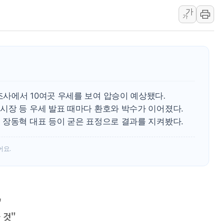
가
[사진] 이슬람 수니파 3개국, 공동방위협정 체결
가
뉴욕증시 개장 전 특징주...아틀라시안·클라우드플레어
보훈부, 미 DPAA와 MOU… "6·25 미군 실종자 7359명
트럼프 "금리 내려야"…파월 때와 달리 워시엔 톤 낮춰
특정 정치인 측근 포항시 정책특보 내정설...포항시 '시끌'
李 "해남 태양광, 대한민국 다음 100년 밑거름…수도권 집
사에서 10여곳 우세를 보여 압승이 예상됐다.
시장 등 우세 발표 때마다 환호와 박수가 이어졌다.
 장동혁 대표 등이 굳은 표정으로 결과를 지켜봤다.
어요.
"
 것"