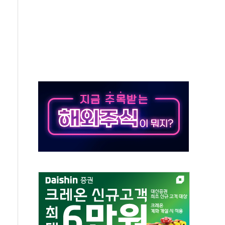
·태양광주↑ VS 트레이드데스크·웬디스↓
 끝까지 찾겠다"
중 완화 전환점"