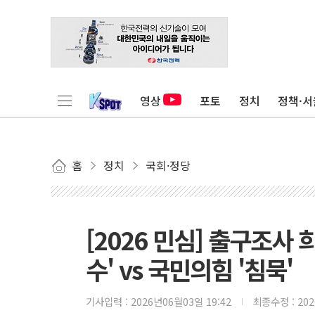
영상
포토
정치
정책·서
홈
정치
국회·정당
[2026 민심] 출구조사
수' vs 국민의힘 '침묵'
기사입력 :
2026년06월03일 19:42
최종수정 :
20