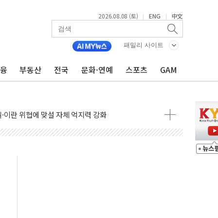
2026.08.08 (토)
ENG
中文
|
|
 정청래 격차 확대'
타진
패밀리 사이트
최고치
금융
부동산
전국
문화·연예
스포츠
GAM
 요구
낮아지며 상승… STOXX 600 지수는 나흘 연속 최고치
세
엘·이란 위협에 맞설 자체 억지력 강화
동
톱'… 美 해상봉쇄 영향
각
체주 '활짝'
스닥 선물 1%대 상승
상 기대 후퇴