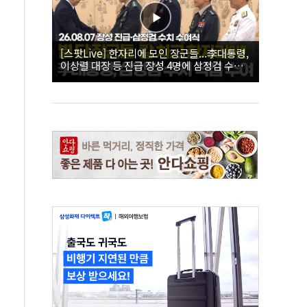
[스팟Live] 한자리에 모인 장군들...李대통령,
이상렬 대장 등 진급 장성 4명에 삼정검 수치
직접 수여｜26.08.07 장성 진급·삼정검 수치
수여식