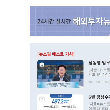
[뉴스핌 베스트 기사]
정동영 업무
[서울=뉴스핌
안보 분야 정
평화공존 발전
2026-08-06 06:
발언 중에는 
언한 것이 있
령은 공개적으
6월 경상수
주의적 희망에
관의 대북 정
[서울=뉴스핌
관 부처 장관
어 역대 최대