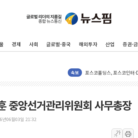
울
경제
사회
글로벌·중국
해외투자
산업
증권·
42.5도 역대급 폭염…동물
경찰, 9월부터 '가족 사건'
포스코홀딩스, 포스코인터·D
속보
태국 학교서 중학생 총기 난사
40.2도 찍은 서울 등 폭염
"文정부 악몽 재현 안돼"..
훈 중앙선거관리위원회 사무총장
신세계사이먼 '대구 프리미엄 
李대통령, 호우 피해 경북 
26년06월03일 21:32
'변기 수리' 집주인에게 흉기
가
워트, 상반기 영업이익 30
가