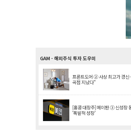
GAM
- 해외주식 투자 도우미
프론트도어 ② 사상 최고가 경신
곡점 지났다"
[홍콩 대장주] 메이퇀 ③ 신성장
'폭발적 성장'