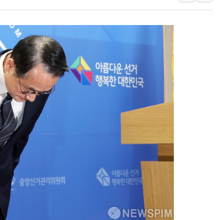
프롬바이오, 10일 거래 재
NH농협생명, 농작업 중 온
아바코, 2분기 매출 120억원
랩지노믹스 "디엑솜과 美 암
보로노이, 폐암 치료제 'VRN
푸본현대생명, 육군 3군단과
교보생명, '교보K-맞춤건강
벼랑 끝 선 '동전주' 무더기
1순위보다 낮은 특별공급 
컴투스 '제우스: 오만의 신'