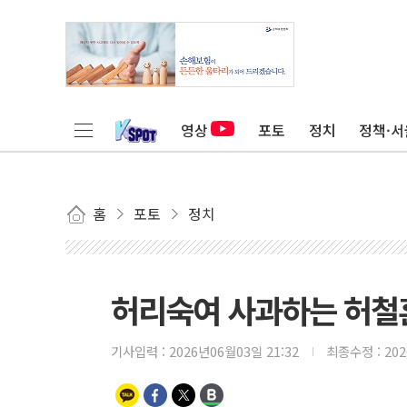
영상
포토
정치
정책·서
홈
포토
정치
허리숙여 사과하는 허철
기사입력 :
2026년06월03일 21:32
최종수정 :
20