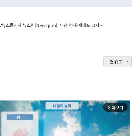
뉴스통신사 뉴스핌(Newspim), 무단 전재-재배포 금지>
맨위로
더보기
arrow_forward_ios