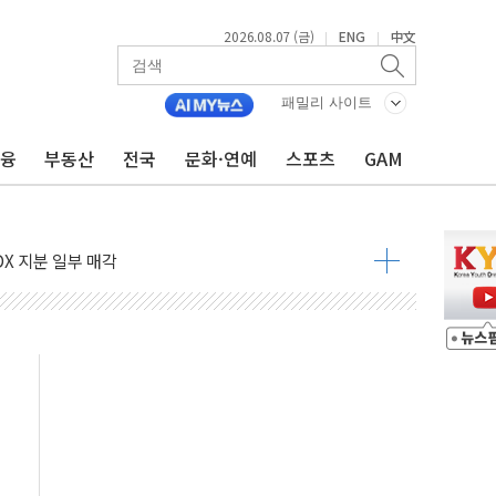
2026.08.07 (금)
ENG
中文
|
|
패밀리 사이트
금융
부동산
전국
문화·연예
스포츠
GAM
들도 특별식으로 여름나기 [뉴스핌 줌인]
 못 맡는다…상피제 실시
X 지분 일부 매각
...최소 7명 사망
중대경보 해제…누적 온열질환자 2872명
.李 부동산 세제안에 與 내부서 '총선·대선 직격탄' 우려
아울렛' 건립 '본궤도'
안동·의성 특별재난지역 선포
 휘두른 30대 세입자…경찰, 현행범 체포
억원