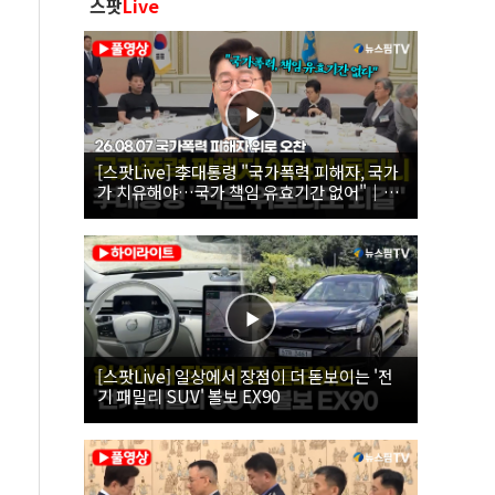
스팟
Live
[스팟Live] 李대통령 "국가폭력 피해자, 국가
가 치유해야…국가 책임 유효기간 없어"｜
26.08.07 국가폭력 피해자 위로 오찬
[스팟Live] 일상에서 장점이 더 돋보이는 '전
기 패밀리 SUV' 볼보 EX90