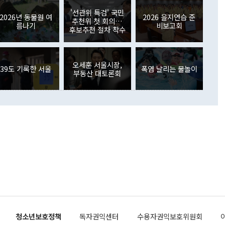
월(369억9000만달러)을 넘어선 것이다. 직접투자에서는 내국
원에서 (참석을) 검토하고 있다"고 발언한 데 대해서도 조 장관
가 80억1000만달러, 외국인의 국내투자가 46억3000만달러
'선관위 특검' 국민
외교부의 몫"이라며 "아직 거기까지 진도가 나가지 않았다"고
2026년 동물원 여
2026 을지연습 준
. 증권투자에서는 외국인의 국내 주식 매도세가 이어졌다. 외
추천위 첫 회의…
름나기
비보고회
장관이 이날 소개한 대북 구상과 설명은 정부 내 조율을 거치지
주식 투자는 차익실현 매도 등의 영향으로 316억1000만달러
후보추천 절차 착수
서 문제가 있다. 특히 주적 표현 대체와 국호 사용, 9·19 군
(-310억5000만달러)에 이어 역대 최대 순매도 기록을 다시
 4자회담 추진 등은 통일부 장관이 결정할 사안이 아니어서 월
국인의 국내 채권투자는 세계국채지수(WGBI) 자금 유입에도
이 나오고 있다. 이 대통령은 정 장관의 업무보고를 듣고 난
도래 영향으로 증가 폭이 줄어든 52억9000만달러를 기록했
무보고에 발표했다고 승인난 건 아니다"라고 재차 확인했다. 정
오세훈 서울시장,
 해외 증권투자는 주식을 중심으로 35억6000만달러 증가했
39도 기록한 서울
폭염 날리는 물놀이
부동산 대토론회
통은 "정 장관의 발언 내용은 대부분 국가안전보장회의(NSC)
newspim.com
된 사안이 아닌 정 장관의 개인적 생각에 가깝다"며 "안보 관
이 정부의 공식 정책이 아닌 사안을 추진하겠다고 업무보고를
 면전에서 '국군통수권자가 나서야 한다'고 주장한 것은 심각
 5일 청와대 영빈관에서 열린 통일
 외교 안보 부처 업무보고에서 발언하고 있다. [사진=청와대]
장이 현 시점에서 이미 참고가 될 수 없는 과거의 경험 또는 사
식에 기반하고 있다는 것이다. 정 장관이 주장하는 구상은 급
 있는 북한의 전략과 한반도 및 국제 정세를 전혀 반영하지
 비판이 제기되고 있다. 정 장관이 "흘러간 선(先)비핵화만
현실을 바꾸지 못한다"고 언급한 것은 지금까지의 대북 접근
 있다. 북핵 위기 발발 이후 지금까지 모든 핵 협상에서 한국
북한에 선비핵화를 공식적으로 요구한 적이 없기 때문이다. 지
 협상은 북한의 비핵화 조치에 한·미가 상응하는 대가를 제
로 이뤄졌다. 1994년 북·미 제네바 기본합의는 핵시설 동결
청소년보호정책
독자권익센터
수용자권익보호위원회