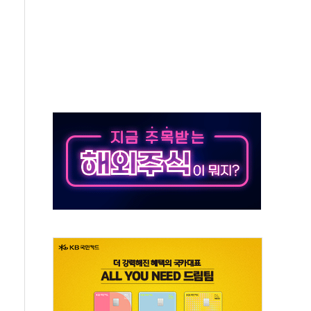
개…"재무구조 개편"
열질환 보장…폭염기 신속 보상 강화
 진단 분야 독점 라이선스 계약"
11' 캐나다 IND 신청
 군 장병 금융교육·전역 지원 협약
보험' 6개월 배타적사용권 획득
 상폐 위기…관리종목 우려 지정예고 총 63개
경쟁률… 실수요자 관심
 26일 출시, 유저의 캐릭터가 AI로 플레이한다