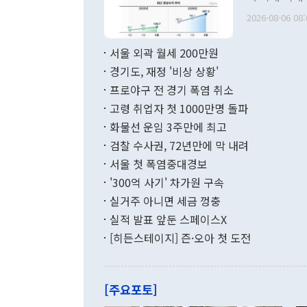
관의 무리한 
출 호조로 월
다. [정동영 통일부 장관이 지난달 23일 오후 서울 종로구 정부서울청사에
2026-08-06 08:
료=한국은행] 한국은행이 6일 발표한 '2026년 6월 국제수지(잠정)'에
서 취임 1주년 
면 지난 6월
부 장관 권한
1000만달러
서울 외곽 월세 200만원
발전 구상'을
이에 따라 올
적 갈등 해결
경기도, 재정 '비상 상황'
했다. 경상수
결과 혐오의 
9000만달러
프로야구 전 경기 폭염 취소
년간의 CVI
지 기준 상품
고령 취업자 첫 1000만명 돌파
무너졌다고도 
며 월간 기준
현실을 바꾸는
달러로 38.
화물선 운임 3주만에 최고
를 평화 체제
196.9% 급
검찰 수사권, 72년만에 막 내려
함께 4자 대
수출은 160
지만 이 대통
서울 첫 폭염중대경보
(18.6%) 
화공존 정책이
했다. 통관 기
'300억 사기' 차가원 구속
다"고 지적했
(16.4%)
투리가 잡혀 
실거주 아니면 세금 껑충
월(-10억9
쁜 상황이 초
증가와 유류할
실적 발표 앞둔 스페이스X
9·19 군사
기록했지만 
[히든스테이지] 즌·오아 첫 도전
"우리의 선의
로 전환됐다.
으로 약간의 의문
를 기록해 전
관은 업무보고
는 배당수입
주의에 근거한
줄면서 25억
[주요포토]
라며 "여러분
억1000만달
이 9월 러시