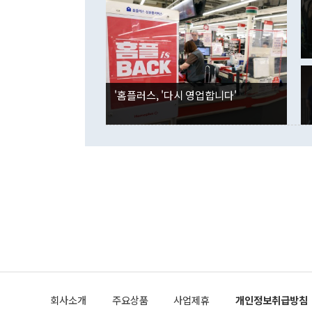
였던 올해 3
며 "정부 차
인의 해외투자
은 "그것은 
각각 증가했다
잘랐다. 정 
국인의 국내 
않았다는 점에
감소하며 전월
사합의 복원,
경신했다. 외
권이라는 지적
분기 말 만기
뒤 "여기 업
다. 내국인의
'홈플러스, '다시 영업합니다'
부의 한 소식
다. eoyn2@
를 거쳐 결정
련 부처 장관
하고 대통령의
한 문제"라고 지적했다. 이재명 대통령이
외교 국방 등
2026.08.05 ◆시대착오적 접근, 대북 인식 오류 더욱 문제인 것은 정 장관
의 이같은 주
실과 다른 인
격히 변화하고
못하고 있다는
되뇌는 것은 
법을 호도하고
이나 미국은 
금까지의 북핵
회사소개
주요상품
사업제휴
개인정보취급방침
공하는 방식으