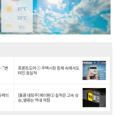
Mute
…"변
프론트도어 ① 주택시장 침체 속에서도
터진 호실적
 동력의
[홍콩 대장주] 메이퇀② 실적은 고속 상
승, 밸류는 역대 저점