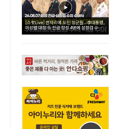
[스팟Live] 한자리에 모인 장군들...李대통령,
이상렬 대장 등 진급 장성 4명에 삼정검 수치
직접 수여｜26.08.07 장성 진급·삼정검 수치
수여식