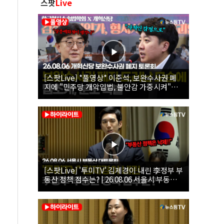
스팟
Live
[스팟Live] *풀영상* 이준석, 보완수사권 폐
지에 "민주당 개악입법, 불안감 가중시켜"｜
26.08.06 개혁신당 보완수사권 폐지 토론회
[스팟Live] '투미TV' 김제경이 내린 李정부 부
동산 정책 점수는? | 26.08.06 서울시 부동산
대토론회