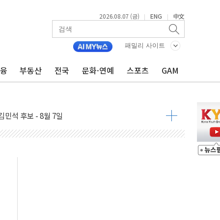
2026.08.07 (금)
ENG
中文
|
|
패밀리 사이트
금융
부동산
전국
문화·연예
스포츠
GAM
우 5거래일 랠리 '마침표'
의 막바지.."美와 직접 협상 없어"
민석 후보 - 8월 7일
차 회의…주택 공급 대책 막바지 조율할 듯
회견·주요 정당 - 8월 7일
 제한 추진…美 "통행 막을 권한 없어"
 상승… "2분기 기업 순이익 21% 증가" 전망
 나토 회원국 공격 검토… 거짓 깃발 작전"
재회…로봇·AI 데이터센터·모빌리티 구체화
·아이온큐·도어대시↑ VS 샌디스크·피그마·앱러빈↓