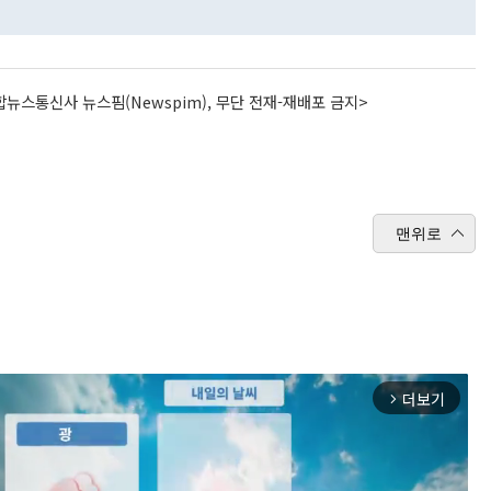
뉴스통신사 뉴스핌(Newspim), 무단 전재-재배포 금지>
맨위로
더보기
arrow_forward_ios