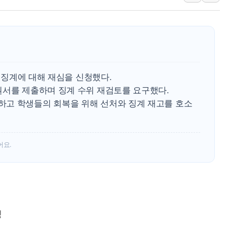
김정관 장관 "영업이익 N% 성과급
뉴욕증시 프리뷰, 미 주가선물 AI주
청와대, 북한 단거리 탄도미사일 발사
금값 7주 만에 최고…美 고용 둔화·
[인도증시] 중동 긴장 완화에 실적 호
원 징계에 대해 재심을 신청했다.
러, 1인칭시점 드론으로 우크라 민간
원서를 제출하며 징계 수위 재검토를 요구했다.
고 학생들의 회복을 위해 선처와 징계 재고를 호소
[베트남 증시] 지수 하락 속 'DGC
'월가의 황제' 다이먼 "금융시장 레
양주 섬유염색공장서 화재 1명 중상…
어요.
정