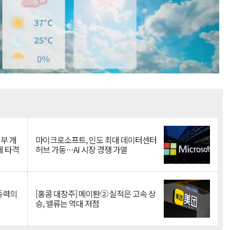
Mute
뇌부 개
마이크로소프트, 인도 최대 데이터센터
에 타격
허브 가동…AI 시장 경쟁 가열
 동력의
[홍콩 대장주] 메이퇀② 실적은 고속 상
승, 밸류는 역대 저점