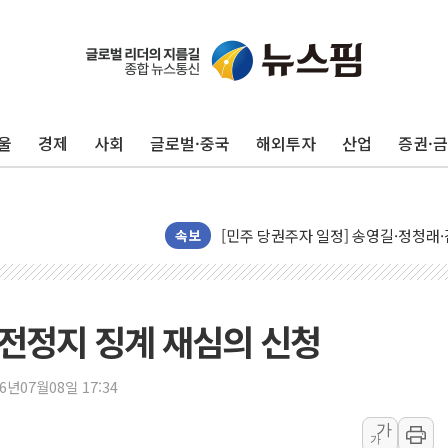
울
경제
사회
글로벌·중국
해외투자
산업
증권·
뉴욕증시, 유가·금리 부담에 하락…다
이란, 오만과 호르무즈 해협 재개방 합
[민주 당권주자 일정] 송영길·정청래·김
李대통령, 오늘 부동산 정책 점검 2
속보
[오늘의 정치일정] 8월 7일(금)
[오늘의 국회일정] 상임위·세미나·기자
이란, 美·이스라엘 선박 호르무즈 통항
출전정지 징계 재심의 신청
유럽증시, 견조한 실적 소화하며 대부분
리투아니아 국방 "러, 우크라 드론으로
26년07월08일 17:34
구광모, 내주 실리콘밸리서 젠슨 황 
가
가
뉴욕증시 개장 전 특징주...모더나