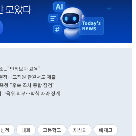
..."단죄보다 교육"
구 결정…교직원 탄원서도 제출
육청 "후속 조치 종합 점검"
생활교육위 회부…학칙 따라 징계
신청
대회
고등학교
재심의
배재고