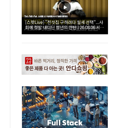
[스팟Live] "전셋집 구하려다 월세 선택"...사
회에 첫발 내디딘 청년의 한탄 | 26.08.06 서울
시 부동산 대토론회