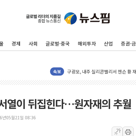
울
경제
사회
글로벌·중국
해외투자
산업
증권·
유럽증시, 견조한 실적 소화하며 대부분
리투아니아 국방 "러, 우크라 드론으로
구광모, 내주 실리콘밸리서 젠슨 황 
뉴욕증시 개장 전 특징주...모더나
속보
김정관 장관 "영업이익 N% 성과급
뉴욕증시 프리뷰, 미 주가선물 AI주
청와대, 북한 단거리 탄도미사일 발사
군 서열이 뒤집힌다…원자재의 추월
금값 7주 만에 최고…美 고용 둔화·
[인도증시] 중동 긴장 완화에 실적 호
26년05월21일 08:36
러, 1인칭시점 드론으로 우크라 민간
가
가
[베트남 증시] 지수 하락 속 'DGC