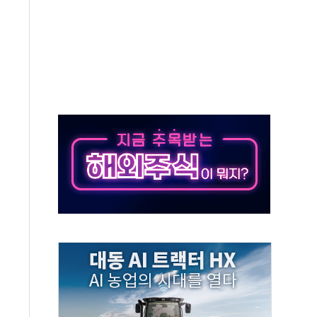
버리지 위험수위…숨은 차입이 더 큰 변수"
대응 1단계 진압 중
야, 경쟁상대 中과 비교해야"
하는 '선봉'의 대민 봉사
미사일 1발 발사… 올해 10번째·42일 만 도발
 새 안보 위기… 반군·마약카르텔이 습득해 전투 활용
어선 구조
무해한 표면 부식 물질"
분만에 진화...외국인 노동자 숨져