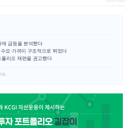
'월가의 황제' 다이먼 "금융시장 레
양주 섬유염색공장서 화재 1명 중상…
김정관 산업부 장관 "주 52시간 손봐
해군 1함대 창설 80주년…지역과 함께
[3보] 북, 원산서 동해로 단거리 탄도
원자재 급등을 분석했다
우크라 드론 전술, 중남미 콜롬비아에
재 수요·가격이 구조적으로 뛰었다
트폴리오 재편을 권고했다
동해해경, 독도 해상서 부유물 감긴 
주한미군 "오산기지 누출, 백린 아닌 
어요.
구미 폐염산처리업체서 불 2시간30여