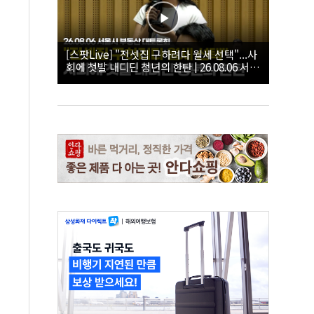
[스팟Live] "전셋집 구하려다 월세 선택"...사
회에 첫발 내디딘 청년의 한탄 | 26.08.06 서울
시 부동산 대토론회