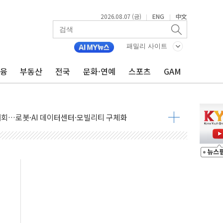
2026.08.07 (금)
ENG
中文
|
|
패밀리 사이트
금융
부동산
전국
문화·연예
스포츠
GAM
 상승… "2분기 기업 순이익 21% 증가" 전망
 나토 회원국 공격 검토… 거짓 깃발 작전"
재회…로봇·AI 데이터센터·모빌리티 구체화
·아이온큐·도어대시↑ VS 샌디스크·피그마·앱러빈↓
 반대…상법·자본시장법 개정 논의"
 차익실현 속 혼조세...웨스턴디지털·샌디스크↓
에 긴급 안보 점검회의
호르무즈 재개방 기대에 강세
조까지, 상승...호실적 보고 기업 상승세 뚜렷
인 '사파리' 공격… 시민들 공포감 극대화 전략
' 임시 주총 기대감에 홀로 상한가…마진 잔액은 사상 최고