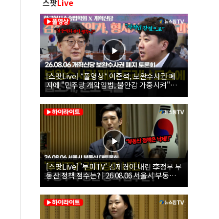
스팟
Live
[스팟Live] *풀영상* 이준석, 보완수사권 폐
지에 "민주당 개악입법, 불안감 가중시켜"｜
26.08.06 개혁신당 보완수사권 폐지 토론회
[스팟Live] '투미TV' 김제경이 내린 李정부 부
동산 정책 점수는? | 26.08.06 서울시 부동산
대토론회