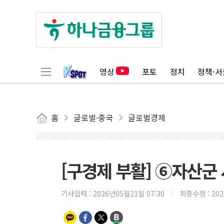
영상
포토
정치
정책·서
홈
글로벌·중국
글로벌경제
[구경제 부활] ⑥자산
기사입력 :
2026년05월21일 07:30
최종수정 :
20