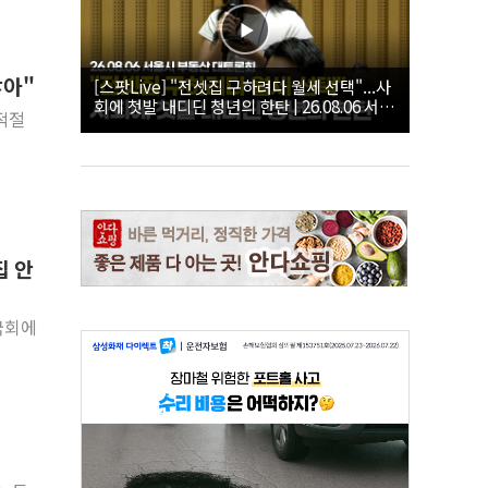
않아"
[스팟Live] "전셋집 구하려다 월세 선택"...사
회에 첫발 내디딘 청년의 한탄 | 26.08.06 서울
적절
시 부동산 대토론회
집 안
국회에