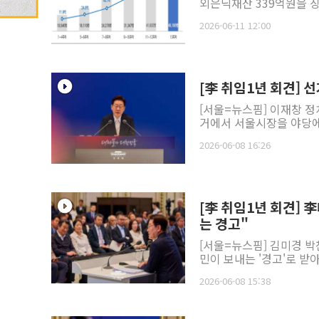
외은닉재산 339억원을 징
2026-06-11 12:00
[李 취임1년 회견] 
[서울=뉴스핌] 이재창 정
거에서 서울시장을 야당에 
2026-06-08 16:26
[李 취임1년 회견] 李
는 경고"
[서울=뉴스핌] 김미경 박
민이 보내는 '경고'로 받
2026-06-08 15:38