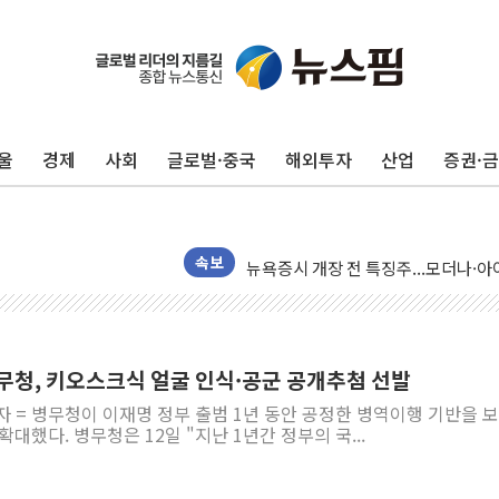
울
경제
사회
글로벌·중국
해외투자
산업
증권·
유럽증시, 견조한 실적 소화하며 대부분
리투아니아 국방 "러, 우크라 드론으로
구광모, 내주 실리콘밸리서 젠슨 황 
뉴욕증시 개장 전 특징주...모더나
속보
김정관 장관 "영업이익 N% 성과급
뉴욕증시 프리뷰, 미 주가선물 AI주
청와대, 북한 단거리 탄도미사일 발사
병무청, 키오스크식 얼굴 인식·공군 공개추첨 선발
금값 7주 만에 최고…美 고용 둔화·
자 = 병무청이 이재명 정부 출범 1년 동안 공정한 병역이행 기반을 보
[인도증시] 중동 긴장 완화에 실적 호
대했다. 병무청은 12일 "지난 1년간 정부의 국...
러, 1인칭시점 드론으로 우크라 민간
[베트남 증시] 지수 하락 속 'DGC