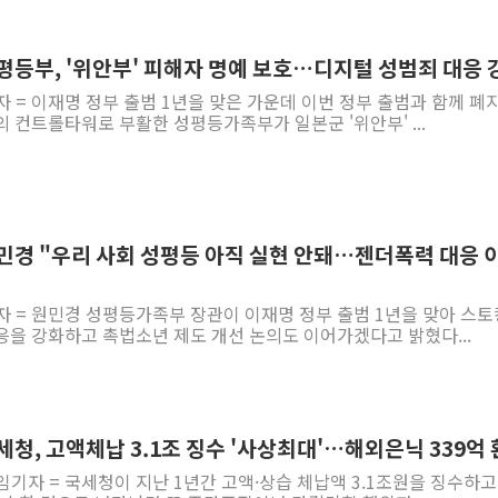
'월가의 황제' 다이먼 "금융시장 레
양주 섬유염색공장서 화재 1명 중상…
성평등부, '위안부' 피해자 명예 보호…디지털 성범죄 대응 
김정관 산업부 장관 "주 52시간 손봐
자 = 이재명 정부 출범 1년을 맞은 가운데 이번 정부 출범과 함께 폐
 컨트롤타워로 부활한 성평등가족부가 일본군 '위안부' ...
해군 1함대 창설 80주년…지역과 함께
[3보] 북, 원산서 동해로 단거리 탄도
우크라 드론 전술, 중남미 콜롬비아에
동해해경, 독도 해상서 부유물 감긴 
원민경 "우리 사회 성평등 아직 실현 안돼…젠더폭력 대응 
주한미군 "오산기지 누출, 백린 아닌 
구미 폐염산처리업체서 불 2시간30여
자 = 원민경 성평등가족부 장관이 이재명 정부 출범 1년을 맞아 스토
응을 강화하고 촉법소년 제도 개선 논의도 이어가겠다고 밝혔다...
국세청, 고액체납 3.1조 징수 '사상최대'…해외은닉 339억
임기자 = 국세청이 지난 1년간 고액·상습 체납액 3.1조원을 징수하고