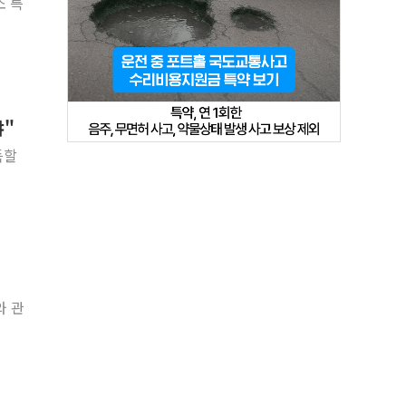
소 특
야"
득할
와 관