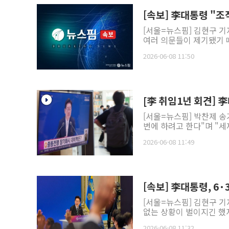
[속보] 李대통령 "조
[서울=뉴스핌] 김현구 기
여러 의문들이 제기됐기 때
2026-06-08 11:50
[李 취임1년 회견] 
[서울=뉴스핌] 박찬제 송
번에 하려고 한다"며 "세제
2026-06-08 11:49
[속보] 李대통령, 6
[서울=뉴스핌] 김현구 기
없는 상황이 벌이지긴 했지
2026-06-08 11:32