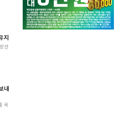
 유지
지방선
 보내
를 국