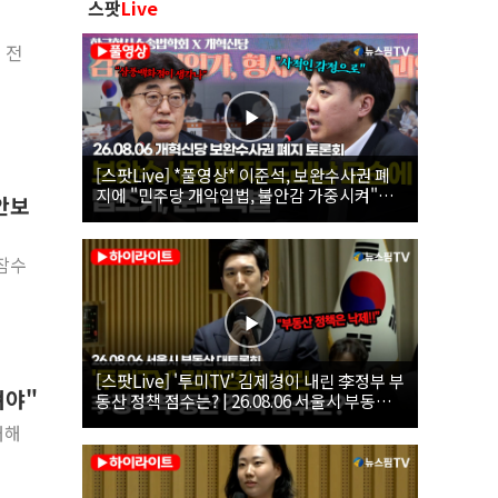
스팟
Live
 전
[스팟Live] *풀영상* 이준석, 보완수사권 폐
지에 "민주당 개악입법, 불안감 가중시켜"｜
교안보
26.08.06 개혁신당 보완수사권 폐지 토론회
잠수
[스팟Live] '투미TV' 김제경이 내린 李정부 부
져야"
동산 정책 점수는? | 26.08.06 서울시 부동산
대토론회
대해