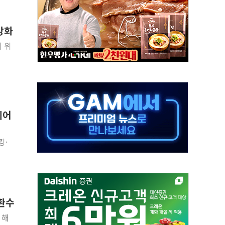
버리지 위험수위…숨은 차입이 더 큰 변수"
대응 1단계 진압 중
강화
야, 경쟁상대 中과 비교해야"
지 위
하는 '선봉'의 대민 봉사
미사일 1발 발사… 올해 10번째·42일 만 도발
 새 안보 위기… 반군·마약카르텔이 습득해 전투 활용
어선 구조
이어
무해한 표면 부식 물질"
분만에 진화...외국인 노동자 숨져
킹·
 환수
 해