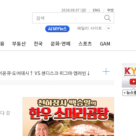
2026.08.07 (금)
ENG
中文
|
|
패밀리 사이트
금융
부동산
전국
문화·연예
스포츠
GAM
 상승… "2분기 기업 순이익 21% 증가" 전망
 나토 회원국 공격 검토… 거짓 깃발 작전"
재회…로봇·AI 데이터센터·모빌리티 구체화
·아이온큐·도어대시↑ VS 샌디스크·피그마·앱러빈↓
 반대…상법·자본시장법 개정 논의"
 차익실현 속 혼조세...웨스턴디지털·샌디스크↓
에 긴급 안보 점검회의
호르무즈 재개방 기대에 강세
다 강
조까지, 상승...호실적 보고 기업 상승세 뚜렷
인 '사파리' 공격… 시민들 공포감 극대화 전략
' 임시 주총 기대감에 홀로 상한가…마진 잔액은 사상 최고