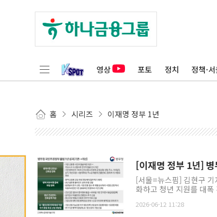
영상
포토
정치
정책·서
홈
시리즈
이재명 정부 1년
[이재명 정부 1년] 
[서울=뉴스핌] 김현구 기
화하고 청년 지원를 대폭 확
2026-06-12 11:28