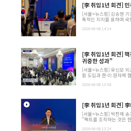
[李 취임1년 회견] 
[서울=뉴스핌] 김승현 기
폭적인 지지를 표하며 국정
2026-06-08 14:14
[李 취임1년 회견] 
귀중한 성과"
[서울=뉴스핌] 유신모 
함 도입과 한·미 원자력 협
2026-06-08 13:58
[李 취임1년 회견]
[서울=뉴스핌] 박찬제 송
"팩트를 조작하는 것은 헌
2026-06-08 13:24