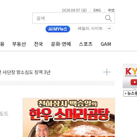
2026.08.07 (금)
ENG
中文
|
|
패밀리 사이트
금융
부동산
전국
문화·연예
스포츠
GAM
 4중 추돌…1명 심정지·5명 부상
진화 중...진화헬기 3대 투입
전 사단장 항소심도 징역 3년
출 첫 2000억원 돌파
4000억 금융 지원
제휴 여행적금 완판
 영업 재개...장바구니에 홈플러스 담아달라" 호소
FO, 금융지주 포용금융 조직개편 신호탄
 도드
감사 무마' 유병호 구속 기소
 하락…내린 종목이 두 배 넘어
위…김성환 기후부 장관 "예측범위 벗어나도 즉시대응"