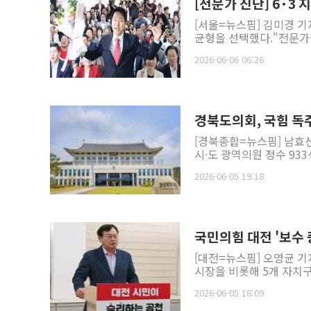
[전문가 진단] 6·3
[서울=뉴스핌] 김미경 
균형을 선택했다."전문가들
2026-06-06 06:26
경북도의회, 국힘 독주
[경북종합=뉴스핌] 남효선
시·도 광역의원 정수 933
2026-06-05 19:18
국민의힘 대전 '보수
[대전=뉴스핌] 오영균 기
시장을 비롯해 5개 자치구
2026-06-05 18:09