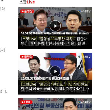
심"
스팟
Live
제와
[스팟Live] *풀영상* "부동산 지옥 고집한다
면!"...李대통령 향한 장동혁의 서슬퍼런 일갈
| 26.08.07 국민의힘 부동산정책 정상화 특별
6개
위원회 전체회의
[스팟Live] *풀영상* 한병도 “국민의힘, 말로
만 주택 공급…공급 법안 처리 협조하라”｜
졌다.
26.08.07 더불어민주당 원내대책회의