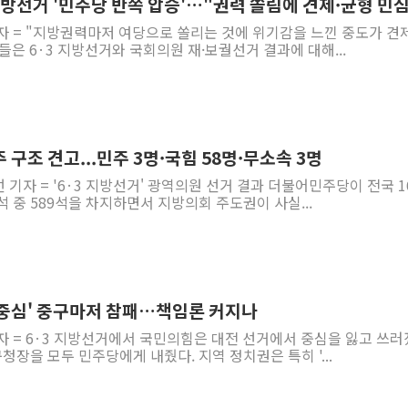
 지방선거 '민주당 반쪽 압승'…"권력 쏠림에 견제·균형 민
기자 = "지방권력마저 여당으로 쏠리는 것에 위기감을 느낀 중도가 견
은 6·3 지방선거와 국회의원 재·보궐선거 결과에 대해...
 구조 견고...민주 3명·국힘 58명·무소속 3명
 기자 = '6·3 지방선거' 광역의원 선거 결과 더불어민주당이 전국 1
석 중 589석을 차지하면서 지방의회 주도권이 사실...
 중심' 중구마저 참패…책임론 커지나
자 = 6·3 지방선거에서 국민의힘은 대전 선거에서 중심을 잃고 쓰러
청장을 모두 민주당에게 내줬다. 지역 정치권은 특히 '...