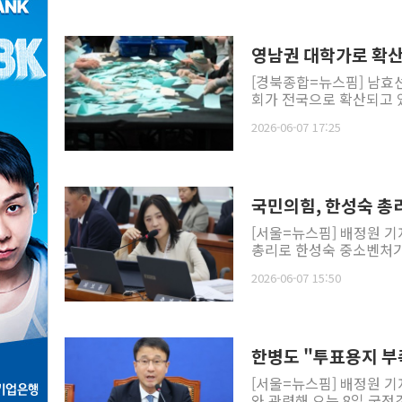
영남권 대학가로 확산
[경북종합=뉴스핌] 남효선
회가 전국으로 확산되고 있
2026-06-07 17:25
국민의힘, 한성숙 총
[서울=뉴스핌] 배정원 기
총리로 한성숙 중소벤처기업
2026-06-07 15:50
한병도 "투표용지 부
[서울=뉴스핌] 배정원 기
와 관련해 오는 8일 국정