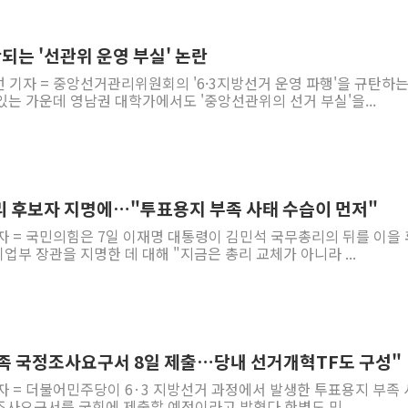
"최대 2시간 앞서 침수 
유니슨 "국내생산세액공제
되는 '선관위 운영 부실' 논란
창호 교체하다 난간 무너
 기자 = 중앙선거관리위원회의 '6·3지방선거 운영 파행'을 규탄하는
는 가운데 영남권 대학가에서도 '중앙선관위의 선거 부실'을...
장동혁 "규제와 대출 풀
[속보] 종합특검, '尹 관
AI에 승부 건 네이버…내
日, 4~6월 105조원 환시 
리 후보자 지명에…"투표용지 부족 사태 수습이 먼저"
오렌지플래닛 창업재단, 
자 = 국민의힘은 7일 이재명 대통령이 김민석 국무총리의 뒤를 이을
경찰, '300억대 사기 혐
부 장관을 지명한 데 대해 "지금은 총리 교체가 아니라 ...
족 국정조사요구서 8일 제출…당내 선거개혁TF도 구성"
자 = 더불어민주당이 6·3 지방선거 과정에서 발생한 투표용지 부족
조사요구서를 국회에 제출할 예정이라고 밝혔다.한병도 민...