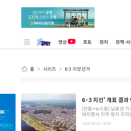
영상
포토
정치
정책·서
홈
시리즈
6·3 지방선거
6·3 지선' 개표 결
[안동=뉴스핌] 남효선 
라지면서 지역 정치 지각변
2026-06-07 19:55