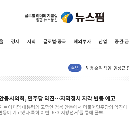
울
경제
사회
글로벌·중국
해외투자
산업
증권·
전남광주 화정역 인근 도로
청도 문수리 야산서 산불 
'해병 순직 책임' 임성근 
헥토이노베이션, 상반기 매
속보
우리은행, 고창해상풍력에 
NH농협은행, 모두투어 
민병덕 "오늘 67개 점포
과 안동시의회, 민주당 약진…지역정치 지각 변동 예고
하나금융이 쏘아 올린 CI
기자 = 이재명 대통령의 고향인 경북 안동에서 더불어민주당의 약진이
종합특검, '尹 관저 이전 
동이 예고됐다.특히 이번 '6·3 지방선거'를 통해 풀뿌...
코스피·코스닥 오전 동반
'입추'인데 연일 찜통더