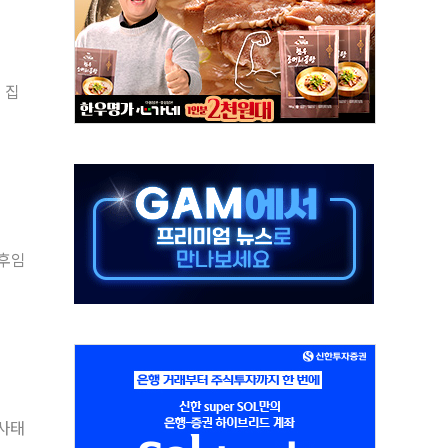
예측"…건설연, AI 위험기상 기술 개발
·인증제도 개선 수혜 기대"
져…대전서 50대 일용직 추락 사망
 집
고 재개발·재건축 촉진하는 것이 부동산 정상화"
저 이전 감사 무마' 유병호 감사위원 구속 기소
년 AI 팩토리 매출 본격화
개입...4월 말 '56조원' 사상 최대
스타트업 지원 프로그램 성료
 후임
의' 차가원 대표 구속 송치
 사태