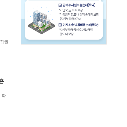
 집권
 흔
 확